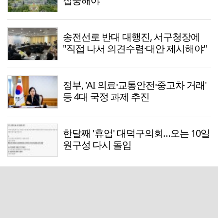
집중해야
송전선로 반대 대행진, 서구청장에
"직접 나서 의견수렴·대안 제시해야"
정부, 'AI 의료·교통안전·중고차 거래'
등 4대 국정 과제 추진
한달째 '휴업' 대덕구의회…오는 10일
원구성 다시 돌입