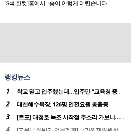
[S석 한컷]홈에서 1승이 이렇게 어렵습니다
랭킹뉴스
학교 믿고 입주했는데…입주민 "교육청 중재 나서라"
대천해수욕장, 126명 안전요원 총출동
[르포] 대청호 녹조 시작점 추소리 가보니…걷어내도 짙은 초록빛
[교육부 하반기 업무계획] 국가인재위원회 신설… 거점국립대 3곳 성장엔진·AI 분야 패키지 지원