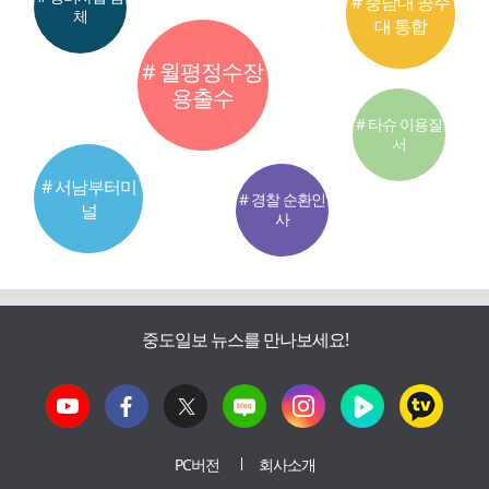
# 충남대 공주
체
대 통합
# 월평정수장
용출수
# 타슈 이용질
서
# 서남부터미
# 경찰 순환인
널
사
중도일보 뉴스를 만나보세요!
PC버전
회사소개