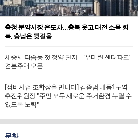
충청 분양시장 온도차…충북 웃고 대전 소폭 회
복, 충남은 뒷걸음
세종시 다솜동 첫 청약 단지… '우미린 센터파크'
견본주택 오픈
[정비사업 조합장을 만나다] 김종범 내동1구역
추진위원장 "주민 모두 새로운 주거환경 누릴 수
있도록 노력"
문화