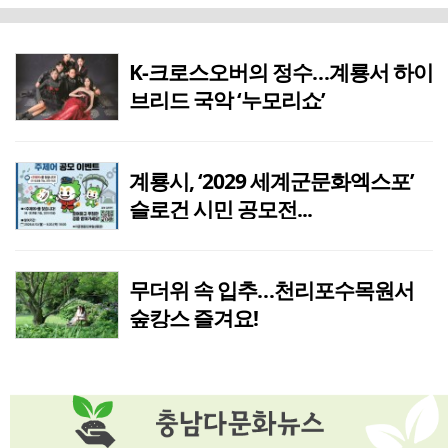
'서해 관문' 서산 부성산성서 백제 토목기술 베일 벗다, '해양교류사 새 단서'
4시간전
“ATM 누를 때마다 마약 경고”…논산署·농협, 생활밀착형 범죄 차단 맞손
3시간전
K-크로스오버의 정수…계룡서 하이
브리드 국악 ‘누모리쇼’
논산문화관광재단, ‘2026 강경국가유산야행’ 도슨트 투어 운영
3시간전
2026 강경국가유산야행, ‘묘한 야행’ 개최
3시간전
계룡시, ‘2029 세계군문화엑스포’
슬로건 시민 공모전...
논산시, 맞춤형 벼 품종 비교 전시포 개장
4시간전
제천 아이들이 사투리로 써 내려간 지역의 기억
4시간전
무더위 속 입추…천리포수목원서
숲캉스 즐겨요!
제천시, 17개 읍면동 현장서 주민 목소리 듣고 후속 조치 나선다.
4시간전
논산시, 육군훈련소 주변 숙박업 맞춤형 ‘찾아가는 상담소’ 재개
4시간전
제천중 배구부, 전국대회 잇단 우승으로 ‘전국 강호’ 존재감
4시간전