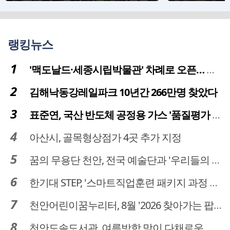
상)
랭킹뉴스
'맥도날드·세종시립박물관' 차례로 오픈… 고운동 정주여건 좋아진다
김해낙동강레일파크 10년간 266만명 찾았다
표준연, 국산 반도체 공정용 가스 '품질평가 체계' 구축
아산시, 골목형상점가 4곳 추가 지정
꿈의 무용단 천안, 전국 예술단과 '우리들의 하모니' 선보여
한기대 STEP, '스마트직업훈련 패키지 과정 3기' 모집
천안어린이꿈누리터, 8월 '2026 찾아가는 팝업놀이터' 운영
천안도솔도서관, 여름방학 맞이 다채로운 독서문화 프로그램 운영