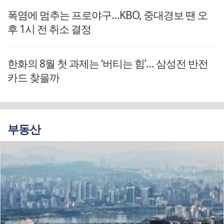
폭염에 멈추는 프로야구…KBO, 중대경보 땐 오
후 1시 전 취소 결정
한화의 8월 첫 과제는 ‘버티는 힘’… 삼성전 반전
카드 찾을까
부동산