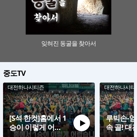
잊혀진 동굴을 찾아서
판소리
중도TV
대전하나시티즌
대전하나시티
[S석 한컷]홈에서 1
루빅손-엄
승이 이렇게 어렵
속 골! 대
습니다
신고하는 