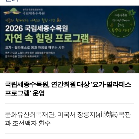
국립세종수목원, 연간회원 대상 '요가·필라테스
프로그램' 운영
문화유산회복재단, 미국서 장릉지(莊陵誌) 목판
과 조선백자 환수