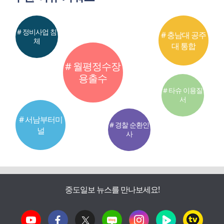
# 정비사업 침
# 충남대 공주
체
대 통합
# 월평정수장
용출수
# 타슈 이용질
서
# 서남부터미
# 경찰 순환인
널
사
중도일보 뉴스를 만나보세요!