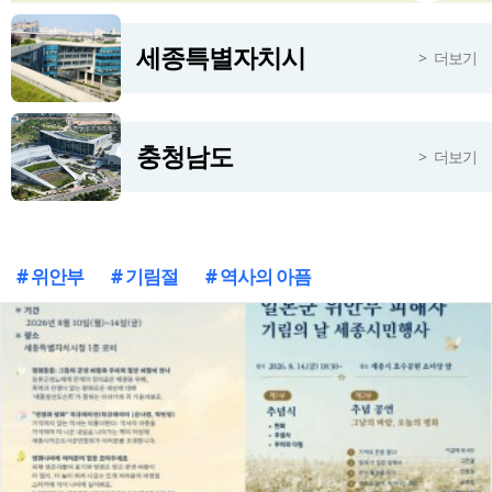
'주말도 멈추지 않은 안전행정', 서산시, 용현계곡 불법점용 시설 집중 점검
4시간전
세종특별자치시
더보기
'서해 관문' 서산 부성산성서 백제 토목기술 베일 벗다, '해양교류사 새 단서'
4시간전
충청남도
더보기
# 위안부
# 기림절
# 역사의 아픔