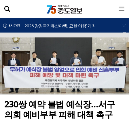
논산문화관광재단, ‘2026 강경국가유산야행’ 도슨트 투어 운영
3시간전
2026 강경국가유산야행, ‘묘한 야행’ 개최
3시간전
논산시, 맞춤형 벼 품종 비교 전시포 개장
4시간전
제천 아이들이 사투리로 써 내려간 지역의 기억
4시간전
제천시, 17개 읍면동 현장서 주민 목소리 듣고 후속 조치 나선다.
4시간전
논산시, 육군훈련소 주변 숙박업 맞춤형 ‘찾아가는 상담소’ 재개
4시간전
제천중 배구부, 전국대회 잇단 우승으로 ‘전국 강호’ 존재감
4시간전
230쌍 예약 불법 예식장…서구
의회 예비부부 피해 대책 촉구
'주말도 멈추지 않은 안전행정', 서산시, 용현계곡 불법점용 시설 집중 점검
4시간전