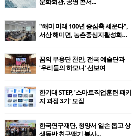
문화회관, 공명 콘서...
"해미 미래 100년 중심축 세운다",
서산 해미면, 농촌중심지활성화사
업 본격 추진
꿈의 무용단 천안, 전국 예술단과
'우리들의 하모니' 선보여
한기대 STEP, '스마트직업훈련 패키
지 과정 3기' 모집
한국연구재단, 청양서 일손 돕고 상
생동반 친구맺기 봉사...