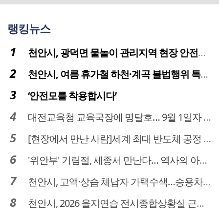
랭킹뉴스
천안시, 광덕면 물놀이 관리지역 현장 안전점검 실시
천안시, 여름 휴가철 하천·계곡 불법행위 특별단속
‘안전모를 착용합시다’
대전교육청 교육국장에 명달호… 9월 1일자 181명 인사
[현장에서 만난 사람]세계 최대 반도체 공정 장비 제조 기업 ASML 한종호 매니저
'위안부' 기림절, 세종서 만난다… 역사의 아픔 치유, '평화의 장'
천안시, 고액·상습 체납자 가택수색…승용차 압류·공매 착수
천안시, 2026 을지연습 전시종합상황실 근무자 사전교육