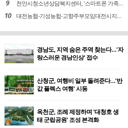
천안시청소년상담복지센터, '스마트폰 가족치유캠프' 운영
대전농협-기성농헙-고향주부모임대전시지회, 이심점심 중식지원 봉사활동
경남도, 지역 숨은 주역 찾는다…'자
랑스러운 경남인상' 접수
산청군, 여행비 일부 돌려준다…'반
값 플렉스 여행' 시동
옥천군, 조례 제정하며 '대청호 생
태 군립공원' 조성 본격화