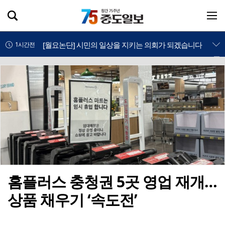
[오늘과내일] 글쓰기의 습관
1시간전
[월요논단] 시민의 일상을 지키는 의회가 되겠습니다
1시간전
[사설] '거점국립대 패키지 지원' 경쟁 본격화
1시간전
우보민태원기념사업회, '청춘·서산에 살다' 청년포럼 성황리에 마쳐
1시간전
홈플러스 충청권 5곳 영업 재개…상품 채우기 ‘속도전’
3시간전
대전·충북 아파트 매매가 상승… 세종은 보합, 충남은 하락
3시간전
중고차 '숨은 수수료' 없앤다지만… 소비자 부담은 그대로?
3시간전
홈플러스 충청권 5곳 영업 재개…
상품 채우기 ‘속도전’
충청권 2분기 대형마트 판매액 '뚝'... 팍팍한 지역민 삶 반영하나
3시간전