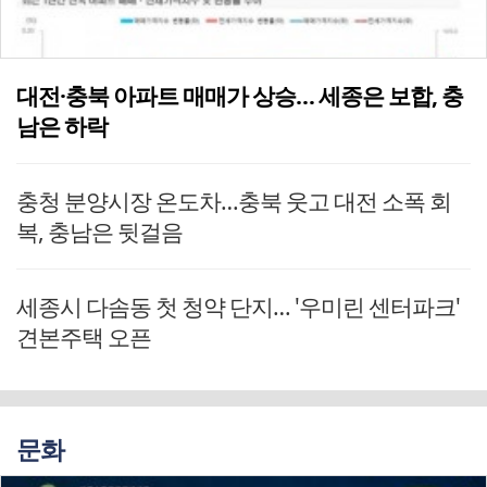
대전·충북 아파트 매매가 상승… 세종은 보합, 충
남은 하락
충청 분양시장 온도차…충북 웃고 대전 소폭 회
복, 충남은 뒷걸음
세종시 다솜동 첫 청약 단지… '우미린 센터파크'
견본주택 오픈
문화