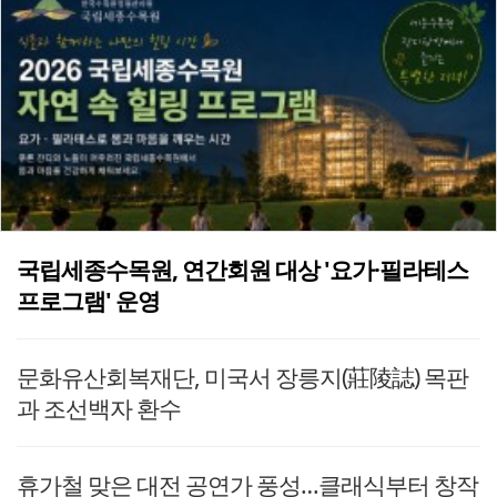
국립세종수목원, 연간회원 대상 '요가·필라테스
프로그램' 운영
문화유산회복재단, 미국서 장릉지(莊陵誌) 목판
과 조선백자 환수
휴가철 맞은 대전 공연가 풍성…클래식부터 창작