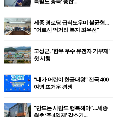
특별도 충북’ 종합...
세종 경로당 급식도우미 불균형…
"어르신 먹거리 복지 최우선"
고성군, '한우 우수 유전자 기부제'
첫 시행
"내가 어린이 한글대왕" 전국 400
여명 뜨거운 경쟁
"만드는 사람도 행복해야"…세종
최초 ‘주 4일제’ 강소기...