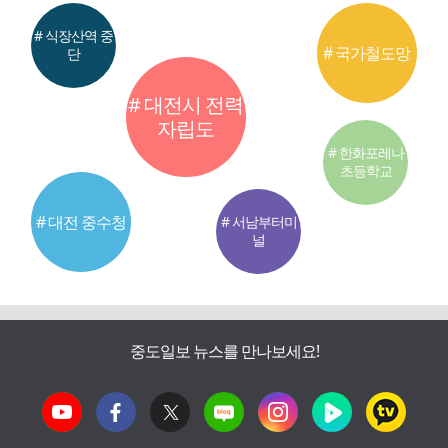
# 식장산역 중
# 국가철도망
단
# 대전시 전력
자립도
# 한화포레나
초등학교
# 대전 중수청
# 서남부터미
널
중도일보 뉴스를 만나보세요!