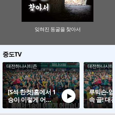
잊혀진 동굴을 찾아서
판소리
중도TV
대전하나시티즌
대전하나시티
[S석 한컷]홈에서 1
루빅손-엄
승이 이렇게 어렵
속 골! 대
습니다
신고하는 
상)