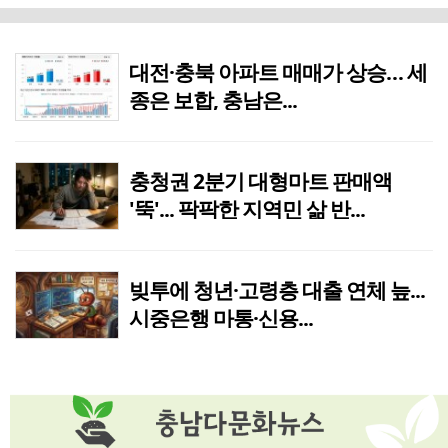
대덕산단관리공단, 제3회 근로자 영화관람 행사 성료
3시간전
[사설] 세종시의회 ‘행정수도 완성’ 실효 거두길
5분전
대전·충북 아파트 매매가 상승… 세
종은 보합, 충남은...
[오늘과내일] 글쓰기의 습관
1시간전
[월요논단] 시민의 일상을 지키는 의회가 되겠습니다
1시간전
충청권 2분기 대형마트 판매액
'뚝'... 팍팍한 지역민 삶 반...
[사설] '거점국립대 패키지 지원' 경쟁 본격화
1시간전
우보민태원기념사업회, '청춘·서산에 살다' 청년포럼 성황리에 마쳐
1시간전
빚투에 청년·고령층 대출 연체 늪...
시중은행 마통·신용...
홈플러스 충청권 5곳 영업 재개…상품 채우기 ‘속도전’
3시간전
대전·충북 아파트 매매가 상승… 세종은 보합, 충남은 하락
3시간전
중고차 '숨은 수수료' 없앤다지만… 소비자 부담은 그대로?
3시간전