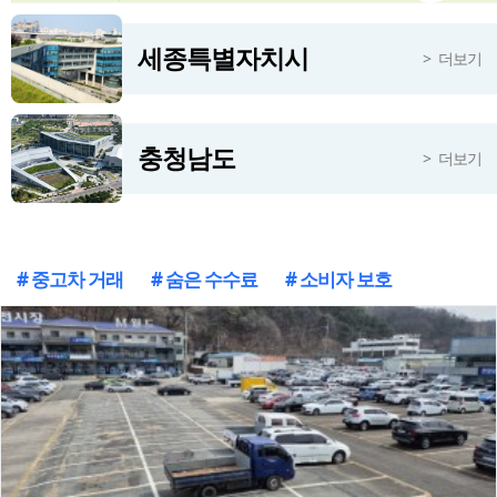
충청권 2분기 대형마트 판매액 '뚝'... 팍팍한 지역민 삶 반영하나
3시간전
세종특별자치시
더보기
대덕산단관리공단, 제3회 근로자 영화관람 행사 성료
3시간전
충청남도
더보기
# 중고차 거래
# 숨은 수수료
# 소비자 보호