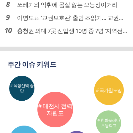
쓰레기와 악취에 몸살 앓는 으능정이거리
이병도표 '교권보호관' 출범 초읽기… 교권침해 대응체계 막바지 정비
충청권 의대 7곳 신입생 10명 중 7명 ‘지역선발’… 대전도 69.7%
주간 이슈 키워드
# 식장산역 중
# 국가철도망
단
# 대전시 전력
자립도
# 한화포레나
초등학교