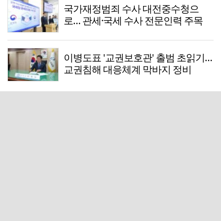
국가재정범죄 수사 대전중수청으
로… 관세·국세 수사 전문인력 주목
이병도표 '교권보호관' 출범 초읽기…
교권침해 대응체계 막바지 정비