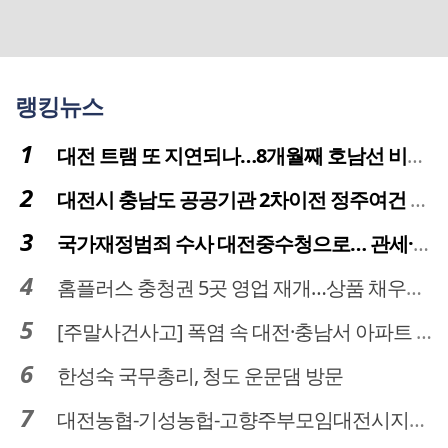
랭킹뉴스
대전 트램 또 지연되나…8개월째 호남선 비개착공사 시공사 선정 난항
대전시 충남도 공공기관 2차이전 정주여건 확보 시급
국가재정범죄 수사 대전중수청으로… 관세·국세 수사 전문인력 주목
홈플러스 충청권 5곳 영업 재개…상품 채우기 ‘속도전’
[주말사건사고] 폭염 속 대전·충남서 아파트 화재·정전 잇따라…주민 대피·불편
한성숙 국무총리, 청도 운문댐 방문
대전농협-기성농헙-고향주부모임대전시지회, 이심점심 중식지원 봉사활동