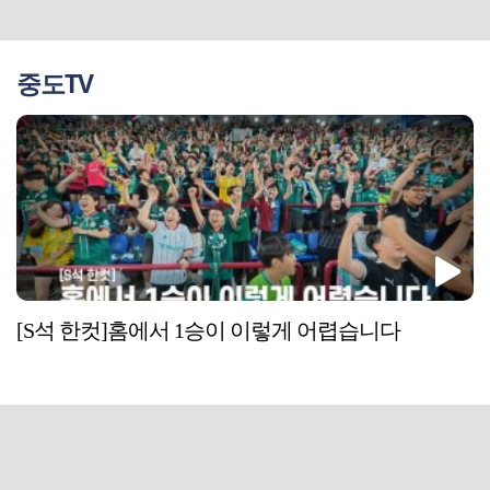
중도TV
[S석 한컷]홈에서 1승이 이렇게 어렵습니다