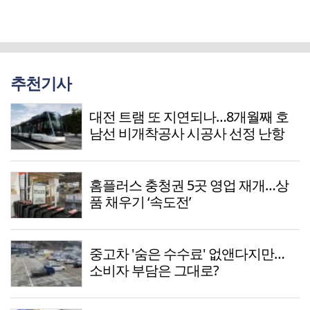
추천기사
대전 트램 또 지연되나…8개월째 호
남선 비개착공사 시공사 선정 난항
홈플러스 충청권 5곳 영업 재개…상
품 채우기 ‘속도전’
중고차 '숨은 수수료' 없앤다지만…
소비자 부담은 그대로?