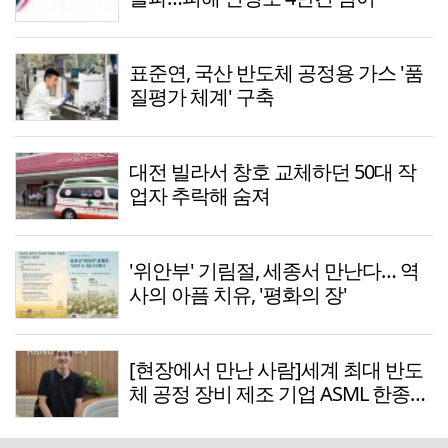
표준연, 국산 반도체 공정용 가스 '품
질평가 체계' 구축
대전 빌라서 창호 교체하던 50대 작
업자 추락해 숨져
'위안부' 기림절, 세종서 만난다… 역
사의 아픔 치유, '평화의 장'
[현장에서 만난 사람]세계 최대 반도
체 공정 장비 제조 기업 ASML 한종호
매니저