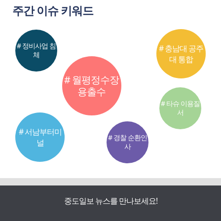
주간 이슈 키워드
# 정비사업 침
# 충남대 공주
체
대 통합
# 월평정수장
용출수
# 타슈 이용질
서
# 서남부터미
# 경찰 순환인
널
사
중도일보 뉴스를 만나보세요!