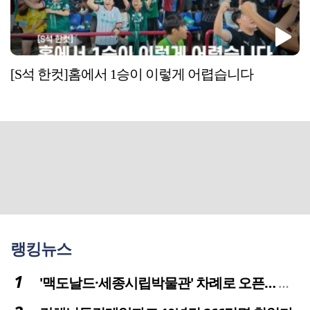
[S석 한컷]홈에서 1승이 이렇게 어렵습니다
랭킹뉴스
'맥도날드·세종시립박물관' 차례로 오픈… 고운동 정주여건 좋아진다