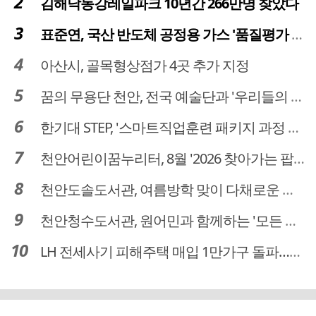
김해낙동강레일파크 10년간 266만명 찾았다
표준연, 국산 반도체 공정용 가스 '품질평가 체계' 구축
아산시, 골목형상점가 4곳 추가 지정
꿈의 무용단 천안, 전국 예술단과 '우리들의 하모니' 선보여
한기대 STEP, '스마트직업훈련 패키지 과정 3기' 모집
천안어린이꿈누리터, 8월 '2026 찾아가는 팝업놀이터' 운영
천안도솔도서관, 여름방학 맞이 다채로운 독서문화 프로그램 운영
천안청수도서관, 원어민과 함께하는 '모든 영어 모든 독서' 운영
LH 전세사기 피해주택 매입 1만가구 돌파…피해 인정도 4만건 넘어