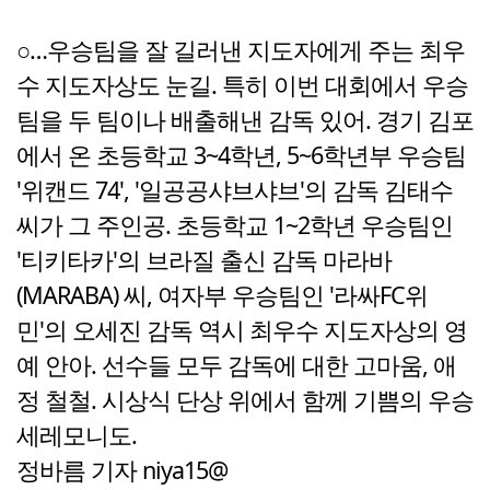
○…우승팀을 잘 길러낸 지도자에게 주는 최우
수 지도자상도 눈길. 특히 이번 대회에서 우승
팀을 두 팀이나 배출해낸 감독 있어. 경기 김포
에서 온 초등학교 3~4학년, 5~6학년부 우승팀
'위캔드 74', '일공공샤브샤브'의 감독 김태수
씨가 그 주인공. 초등학교 1~2학년 우승팀인
'티키타카'의 브라질 출신 감독 마라바
(MARABA) 씨, 여자부 우승팀인 '라싸FC위
민'의 오세진 감독 역시 최우수 지도자상의 영
예 안아. 선수들 모두 감독에 대한 고마움, 애
정 철철. 시상식 단상 위에서 함께 기쁨의 우승
세레모니도.
정바름 기자 niya15@