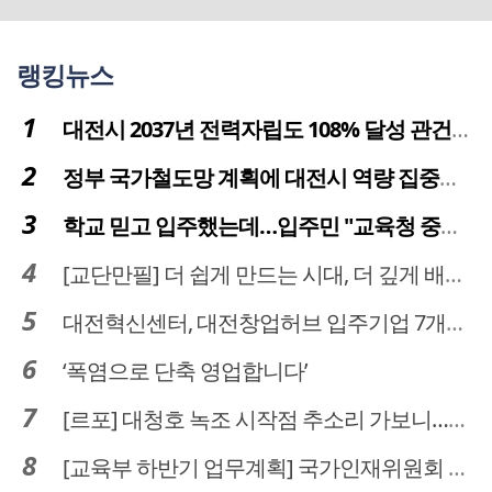
랭킹뉴스
대전시 2037년 전력자립도 108% 달성 관건은 '주민 수용성'
정부 국가철도망 계획에 대전시 역량 집중해야
학교 믿고 입주했는데…입주민 "교육청 중재 나서라"
[교단만필] 더 쉽게 만드는 시대, 더 깊게 배우는 교육
대전혁신센터, 대전창업허브 입주기업 7개사 모집
‘폭염으로 단축 영업합니다’
[르포] 대청호 녹조 시작점 추소리 가보니…걷어내도 짙은 초록빛
[교육부 하반기 업무계획] 국가인재위원회 신설… 거점국립대 3곳 성장엔진·AI 분야 패키지 지원