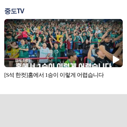
중도TV
[S석 한컷]홈에서 1승이 이렇게 어렵습니다