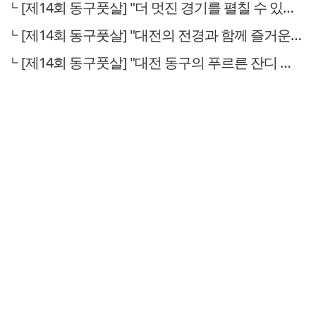
[제14회 동구풋살] "더 멋진 경기를 펼칠 수 있도록 총력"
[제14회 동구풋살] "대전의 전경과 함께 즐거운 추억 계기가 되길"
[제14회 동구풋살] "대전 동구의 푸르른 잔디 구장에서 꿈과 희망을 펼치시길"