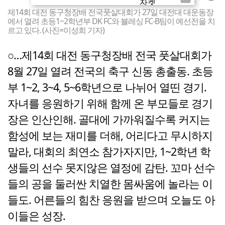
제14회 대전 동구청장배 전국풋살대회가 27일 대전대 대운동장
에서 열려 초등1~2학년부 DK FC와 블레싱 FC-B팀이 예선전을 치
르고 있다. (사진=이성희 기자)
○…제14회 대전 동구청장배 전국 풋살대회가
8월 27일 열려 전국의 축구 신동 총출동. 초등
부 1~2, 3~4, 5~6학년으로 나뉘어 열띤 경기.
자녀를 응원하기 위해 함께 온 부모들로 경기
장은 인산인해. 골대에 가까워질수록 커지는
함성에 보는 재미를 더해, 어리다고 무시하지
말라, 대회의 최연소 참가자지만, 1~2학년 학
생들의 선수 못지않은 열정에 감탄. 꼬마 선수
들의 공을 둘러싼 치열한 몸싸움에 놀라는 이
들도. 어른들의 힘찬 응원을 받으며 오늘도 아
이들은 성장.