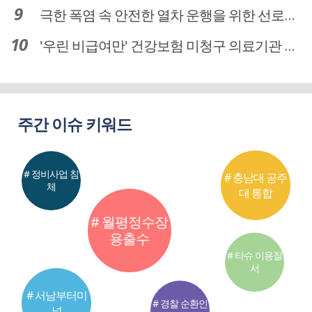
극한 폭염 속 안전한 열차 운행을 위한 선로관리
'우린 비급여만' 건강보험 미청구 의료기관 대전 65곳 충남 31곳
주간 이슈 키워드
# 정비사업 침
# 충남대 공주
체
대 통합
# 월평정수장
용출수
# 타슈 이용질
서
# 서남부터미
# 경찰 순환인
널