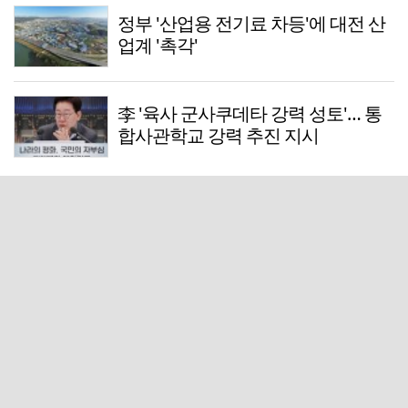
정부 '산업용 전기료 차등'에 대전 산
업계 '촉각'
李 '육사 군사쿠데타 강력 성토'… 통
합사관학교 강력 추진 지시