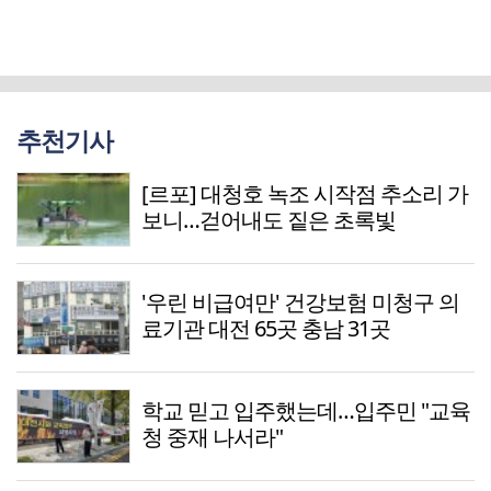
추천기사
[르포] 대청호 녹조 시작점 추소리 가
보니…걷어내도 짙은 초록빛
'우린 비급여만' 건강보험 미청구 의
료기관 대전 65곳 충남 31곳
학교 믿고 입주했는데…입주민 "교육
청 중재 나서라"