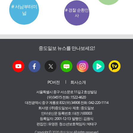
# 서남부터미
# 경찰 순환인
널
사
중도일보 뉴스를 만나보세요!
PC버전
회사소개
서울특별시 중구 서소문로 11길 2 효성빌딩
(우) 04515 전화 : 1522-4620
대전광역시 중구 계룡로 832 (우) 34908 전화 : 042-220-1114
회사명 : (주)중도일보사 제호 : 중도일보
인터넷신문 등록번호 : 대전 가00003
등록일자 : 2001-12-13 발행인 : 김원식
편집인 : 유영돈 청소년보호책임자 : 박태구
Copyright © 2020 중도일보 All rights reserved.