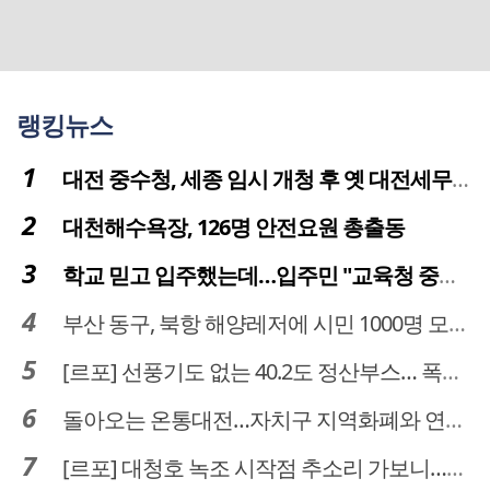
랭킹뉴스
대전 중수청, 세종 임시 개청 후 옛 대전세무서 부지로 이전 추진
대천해수욕장, 126명 안전요원 총출동
학교 믿고 입주했는데…입주민 "교육청 중재 나서라"
부산 동구, 북항 해양레저에 시민 1000명 모였다
[르포] 선풍기도 없는 40.2도 정산부스… 폭염 속 공영주차장 근로자
돌아오는 온통대전…자치구 지역화폐와 연계·통합 가능할까
[르포] 대청호 녹조 시작점 추소리 가보니…걷어내도 짙은 초록빛