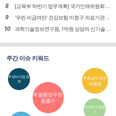
[교육부 하반기 업무계획] 국가인재위원회 신설… 거점국립대 3곳 성장엔진·AI 분야 패키지 지원
'우린 비급여만' 건강보험 미청구 의료기관 대전 65곳 충남 31곳
과학기술정보연구원, 1억원 상당의 신기술 기업 이전 완료
주간 이슈 키워드
# 정비사업 침
# 충남대 공주
체
대 통합
# 월평정수장
용출수
# 타슈 이용질
서