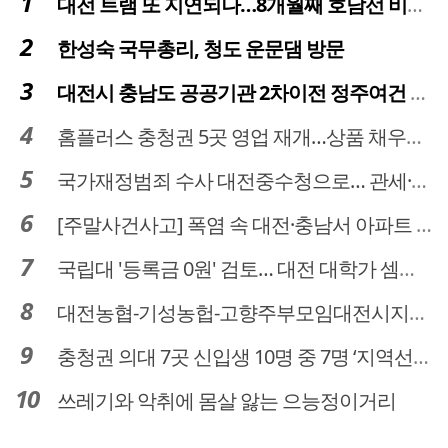
대전 트램 또 지연되나…8개월째 호남선 비개착공사 시공사 선정 난항
한성숙 국무총리, 청도 운문댐 방문
대전시 충남도 공공기관 2차이전 정주여건 확보 시급
홈플러스 충청권 5곳 영업 재개…상품 채우기 ‘속도전’
국가재정범죄 수사 대전중수청으로… 관세·국세 수사 전문인력 주목
[주말사건사고] 폭염 속 대전·충남서 아파트 화재·정전 잇따라…주민 대피·불편
국립대 '등록금 0원' 검토… 대전 대학가 셈법 복잡
대전농협-기성농헙-고향주부모임대전시지회, 이심점심 중식지원 봉사활동
충청권 의대 7곳 신입생 10명 중 7명 ‘지역선발’… 대전도 69.7%
쓰레기와 악취에 몸살 앓는 으능정이거리