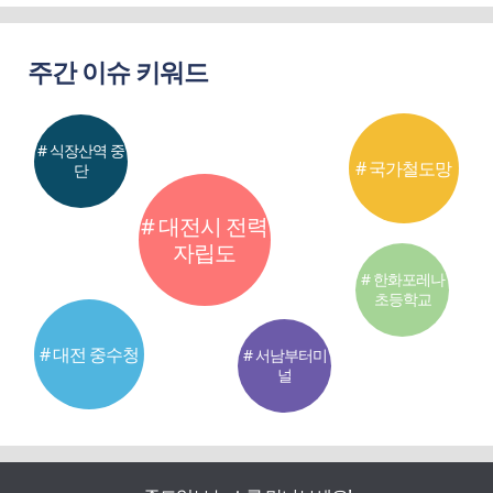
주간 이슈 키워드
# 식장산역 중
# 국가철도망
단
# 대전시 전력
자립도
# 한화포레나
초등학교
# 대전 중수청
# 서남부터미
널