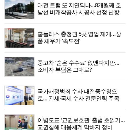
대전 트램 또 지연되나…8개월째 호
남선 비개착공사 시공사 선정 난항
홈플러스 충청권 5곳 영업 재개…상
품 채우기 ‘속도전’
중고차 '숨은 수수료' 없앤다지만…
소비자 부담은 그대로?
국가재정범죄 수사 대전중수청으
로… 관세·국세 수사 전문인력 주목
이병도표 '교권보호관' 출범 초읽기…
교권침해 대응체계 막바지 정비