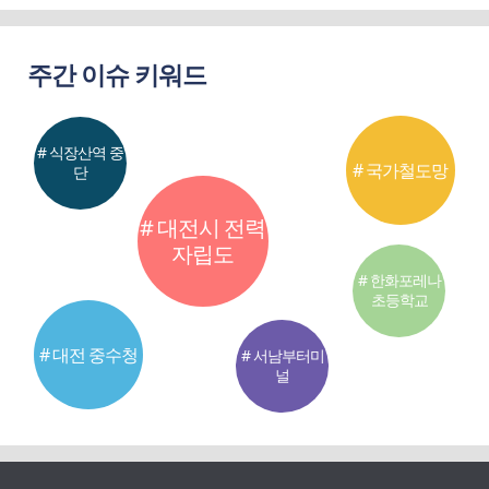
주간 이슈 키워드
# 식장산역 중
# 국가철도망
단
# 대전시 전력
자립도
# 한화포레나
초등학교
# 대전 중수청
# 서남부터미
널