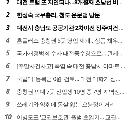
대전 트램 또 지연되나…8개월째 호남선 비개착공사 시공사 선정 난항
한성숙 국무총리, 청도 운문댐 방문
대전시 충남도 공공기관 2차이전 정주여건 확보 시급
홈플러스 충청권 5곳 영업 재개…상품 채우기 ‘속도전’
국가재정범죄 수사 대전중수청으로… 관세·국세 수사 전문인력 주목
[주말사건사고] 폭염 속 대전·충남서 아파트 화재·정전 잇따라…주민 대피·불편
국립대 '등록금 0원' 검토… 대전 대학가 셈법 복잡
충청권 의대 7곳 신입생 10명 중 7명 ‘지역선발’… 대전도 69.7%
쓰레기와 악취에 몸살 앓는 으능정이거리
이병도표 '교권보호관' 출범 초읽기… 교권침해 대응체계 막바지 정비