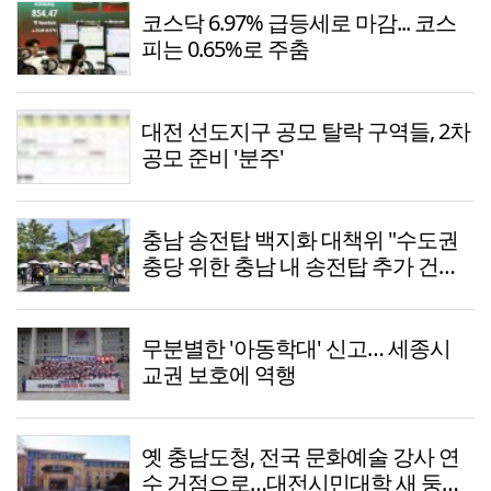
코스닥 6.97% 급등세로 마감... 코스
피는 0.65%로 주춤
대전 선도지구 공모 탈락 구역들, 2차
공모 준비 '분주'
충남 송전탑 백지화 대책위 "수도권
충당 위한 충남 내 송전탑 추가 건설,
결사반대"
무분별한 '아동학대' 신고… 세종시
교권 보호에 역행
옛 충남도청, 전국 문화예술 강사 연
수 거점으로…대전시민대학 새 둥지