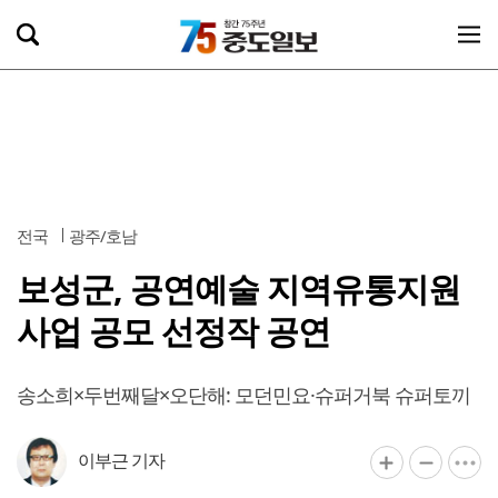
전국
광주/호남
보성군, 공연예술 지역유통지원
사업 공모 선정작 공연
송소희×두번째달×오단해: 모던민요·슈퍼거북 슈퍼토끼
이부근 기자