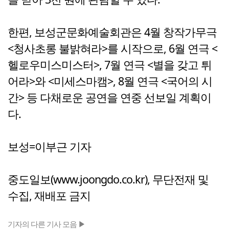
한편, 보성군문화예술회관은 4월 창작가무극
<청사초롱 불밝혀라>를 시작으로, 6월 연극 <
헬로우미스미스터>, 7월 연극 <별을 갖고 튀
어라>와 <미세스마캠>, 8월 연극 <국어의 시
간> 등 다채로운 공연을 연중 선보일 계획이
다.
보성=이부근 기자
중도일보(www.joongdo.co.kr), 무단전재 및
수집, 재배포 금지
기자의 다른 기사 모음 ▶