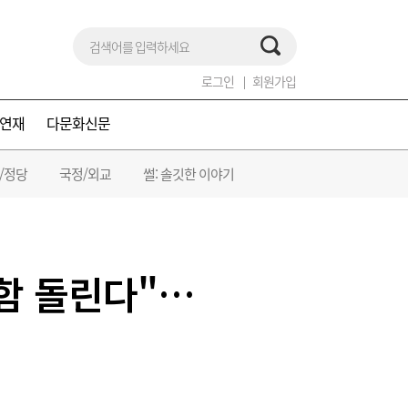
로그인
회원가입
연재
다문화신문
/정당
국정/외교
썰: 솔깃한 이야기
명함 돌린다"…