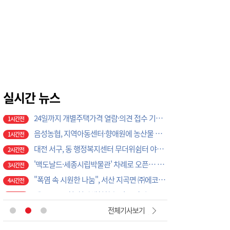
55분전
LH 전세사기 피해주택 매입 1만가구 돌파…피해 인정도 4만건 넘어
56분전
"경로당이 건강지킴이로", 서산시, 어르신 질환 예방부터 금연까지 '찾아가는 건강행정' 강화
59분전
"해미 미래 100년 중심축 세운다", 서산 해미면, 농촌중심지활성화사업 본격 추진
1시간전
민선 9기 금산군 행정기구.정원 조직개편안 입법 예고…4국 17과→3실 18과로 재편
1시간전
금산소방서, 충청남도 의용소방대 강의경연대회 대비 시연회 개최
1시간전
하반기 전기승용·승합차 40대 구매보조금 지원 신청 접수
실시간 뉴스
1시간전
24일까지 개별주택가격 열람·의견 접수 기간 운영
1시간전
음성농협, 지역아동센터·향애원에 농산물 간편식 꾸러미 전달
1시간전
대전 서구, 동 행정복지센터 무더위쉼터 야간·주말 운영
2시간전
'맥도날드·세종시립박물관' 차례로 오픈… 고운동 정주여건 좋아진다
3시간전
"폭염 속 시원한 나눔", 서산 지곡면 ㈜에코솔루션, 도로 살수 봉사로 주민 안전 지킨다
4시간전
제주도교육청, 현장체험학습 외부 안전요원 연수비 최대 100명 지원
4시간전
"책 한 권이 아이들의 꿈을 키웠다", 서산어린이도서관, 독서문화 프로젝트 성황리 마무리
45분전
전체기사보기
"직장도 마음 건강 돌본다", 서산시, 산업현장 자살예방 안전망 확대
48분전