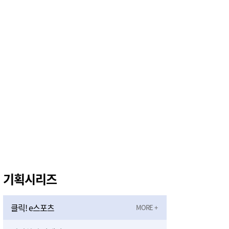
"바다의 숨결을 무대에 담다", 서산문화회관, 공명 콘서트 '은하의 물고기' 공연
55분전
LH 전세사기 피해주택 매입 1만가구 돌파…피해 인정도 4만건 넘어
56분전
"경로당이 건강지킴이로", 서산시, 어르신 질환 예방부터 금연까지 '찾아가는 건강행정' 강화
59분전
기획시리즈
클릭! e스포츠