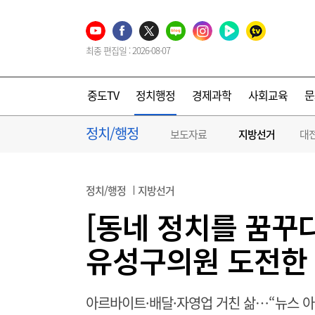
최종 편집일 : 2026-08-07
중도TV
정치행정
경제과학
사회교육
문
정치/행정
보도자료
지방선거
대
정치/행정
지방선거
[동네 정치를 꿈꾸
유성구의원 도전한 
아르바이트·배달·자영업 거친 삶…“뉴스 아