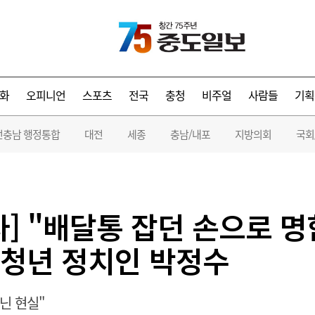
화
오피니언
스포츠
전국
충청
비주얼
사람들
기획
전충남 행정통합
대전
세종
충남/내포
지방의회
국회
다] "배달통 잡던 손으로 
청년 정치인 박정수
닌 현실"