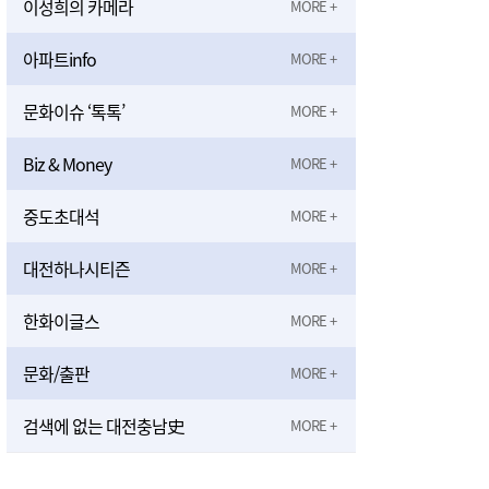
이성희의 카메라
아파트info
문화이슈 ‘톡톡’
Biz & Money
중도초대석
대전하나시티즌
한화이글스
문화/출판
검색에 없는 대전충남史