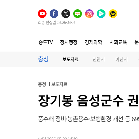
최종 편집일 : 2026-08-07
중도TV
정치행정
경제과학
사회교육
문
충청
보도자료
천안시
아산시
충청
보도자료
장기봉 음성군수 권
풍수해 정비·농촌용수·보행환경 개선 등 69