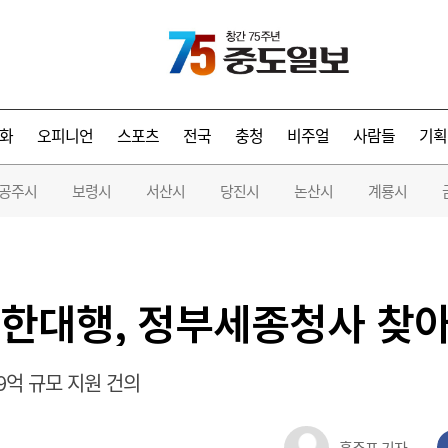
화
오피니언
스포츠
전국
충청
비주얼
사람들
기획
공주시
보령시
서산시
당진시
논산시
계룡시
한대행, 정부세종청사 찾아
9억 규모 지원 건의