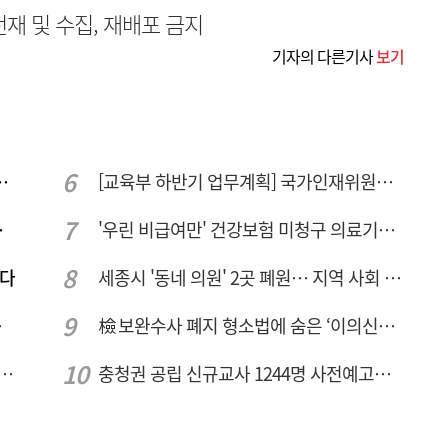
무단전재 및 수집, 재배포 금지
기자의 다른기사
보기
민 "교육청 중재 나서라"
[교육부 하반기 업무계획] 국가인재위원회 신설… 거점국립대 3곳 성장엔진·AI 분야 패키지 지원
량 집중해야
'우린 비급여만' 건강보험 미청구 의료기관 대전 65곳 충남 31곳
짠다
세종시 '동네 의원' 2곳 폐원… 지역 사회 도마 위
민 수용성'
檢 보완수사 폐지 형소법에 숨은 ‘이의신청 3개월 제한’…황운하는 30일 추진
호 녹조 시작점 추소리 가보니…걷어내도 짙은 초록빛
충청권 공립 신규교사 1244명 사전예고… 대전 초등 34명서 4명으로