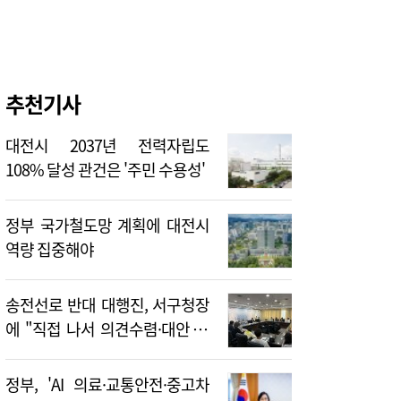
추천기사
대전시 2037년 전력자립도
108% 달성 관건은 '주민 수용성'
정부 국가철도망 계획에 대전시
역량 집중해야
송전선로 반대 대행진, 서구청장
에 "직접 나서 의견수렴·대안 제
시해야"
정부, 'AI 의료·교통안전·중고차