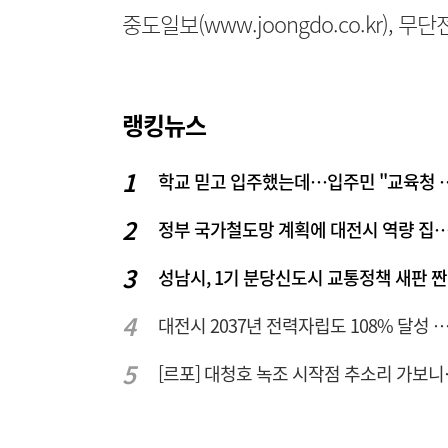
중도일보(www.joongdo.co.kr), 
랭킹뉴스
학교 믿고 입주했는데…입주
정부 국가철도망 계획에 대전시 역
성남시, 1기 분당신도시 교통정책 새판 
대전시 2037년 전력자립도 108% 달성 관건은 '주
[르포] 대청