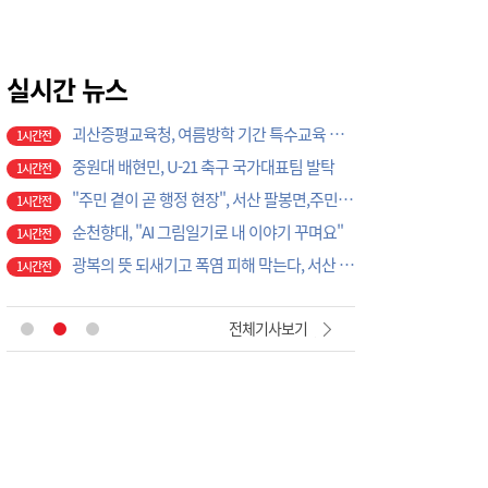
대전 빌라서 창호 교체하던 50대 작업자 추락해 숨져
59분전
괴산증평교육청, 여름방학 기간 특수교육 대상 학생 성장 지원
1시간전
중원대 배현민, U-21 축구 국가대표팀 발탁
실시간 뉴스
1시간전
"주민 곁이 곧 행정 현장", 서산 팔봉면,주민 중심 발품 행정 펼쳐
1시간전
순천향대, "AI 그림일기로 내 이야기 꾸며요"
1시간전
광복의 뜻 되새기고 폭염 피해 막는다, 서산 부석면 '현장 중심 행정' 강화
1시간전
대전상의, 최원철 공주시장 예방… 지역경제 협력방안 논의
1시간전
“농촌 미래 인재 꿈 응원”… 논산 양촌농협, 대학생 20명에 장학금 지원
1시간전
태풍이 몰고 온 찜통더위…서산소방서 "온열질환 예방이 생명 지킨다"
1시간전
"물속 1분이 생명 좌우", 서산소방서, 수난사고 골든타임 확보 총력
15분전
전체기사보기
[기고]초고령사회, 어르신 안전은 우리 모두의 책임이다!
24분전
증평초 학생들, 자신들이 직접 만든 캘리그라피 부채 요양원 기부
48분전
표준연, 국산 반도체 공정용 가스 '품질평가 체계' 구축
50분전
증평농협-노인회 증평지회, 경로당 복지지원 협약
57분전