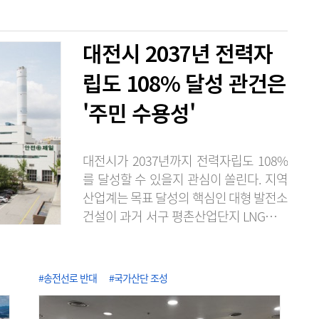
대전시 2037년 전력자
립도 108% 달성 관건은
'주민 수용성'
대전시가 2037년까지 전력자립도 108%
를 달성할 수 있을지 관심이 쏠린다. 지역
산업계는 목표 달성의 핵심인 대형 발전소
건설이 과거 서구 평촌산업단지 LNG발전
소 건설 추진 당시처럼 주민 반발에 부딪
힐 가능성이 크다며 실현 가능성에 회의적
인 시각을 보이고 있다. 6일 에너지경제연
#송전선로 반대
#국가산단 조성
구원의 '2025 지역에너지통계연보'에 따
르면 2024년 기준 대전의 전력자립도는