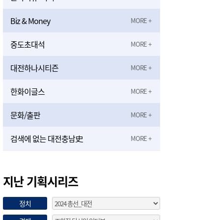
Biz & Money
중도초대석
대전하나시티즌
한화이글스
문화/출판
검색에 없는 대전충남史
지난 기획시리즈
정치