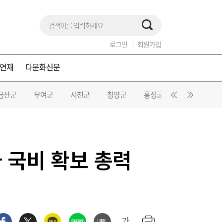
로그인
회원가입
연재
다문화신문
금산군
부여군
서천군
청양군
홍성군
예산군
 국비 확보 총력