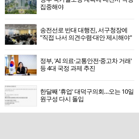
집중해야
송전선로 반대 대행진, 서구청장에
"직접 나서 의견수렴·대안 제시해야"
정부, 'AI 의료·교통안전·중고차 거래'
등 4대 국정 과제 추진
한달째 '휴업' 대덕구의회…오는 10일
원구성 다시 돌입