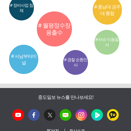
# 정비사업 침
# 충남대 공주
체
대 통합
# 월평정수장
용출수
# 타슈 이용질
서
# 서남부터미
# 경찰 순환인
널
사
중도일보 뉴스를 만나보세요!
PC버전
회사소개