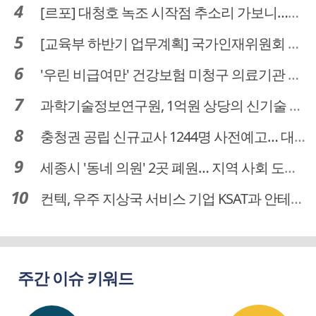
[르포] 대청호 녹조 시작점 추소리 가보니…걷어내도 짙은 초록빛
[교육부 하반기 업무계획] 국가인재위원회 신설… 거점국립대 3곳 성장엔진·AI 분야 패키지 지원
'우린 비급여만' 건강보험 미청구 의료기관 대전 65곳 충남 31곳
과학기술정보연구원, 1억원 상당의 신기술 기업 이전 완료
충청권 공립 신규교사 1244명 사전예고… 대전 초등 34명서 4명으로
세종시 '동네 의원' 2곳 폐원… 지역 사회 도마 위
컨텍, 우주 지상국 서비스 기업 KSAT과 안테나 6기 계약 체결
주간 이슈 키워드