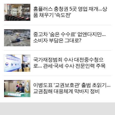
홈플러스 충청권 5곳 영업 재개…상
품 채우기 ‘속도전’
중고차 '숨은 수수료' 없앤다지만…
소비자 부담은 그대로?
국가재정범죄 수사 대전중수청으
로… 관세·국세 수사 전문인력 주목
이병도표 '교권보호관' 출범 초읽기…
교권침해 대응체계 막바지 정비