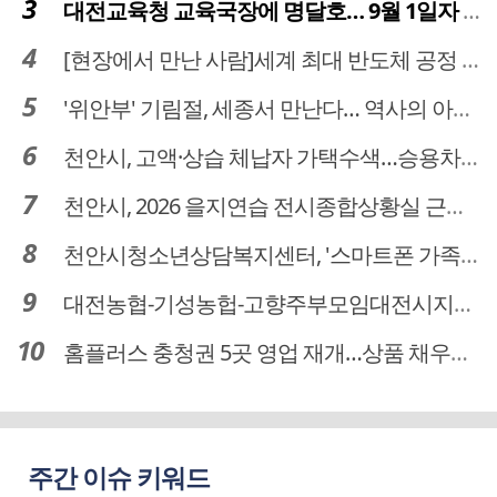
대전교육청 교육국장에 명달호… 9월 1일자 181명 인사
[현장에서 만난 사람]세계 최대 반도체 공정 장비 제조 기업 ASML 한종호 매니저
'위안부' 기림절, 세종서 만난다… 역사의 아픔 치유, '평화의 장'
천안시, 고액·상습 체납자 가택수색…승용차 압류·공매 착수
천안시, 2026 을지연습 전시종합상황실 근무자 사전교육
천안시청소년상담복지센터, '스마트폰 가족치유캠프' 운영
대전농협-기성농헙-고향주부모임대전시지회, 이심점심 중식지원 봉사활동
홈플러스 충청권 5곳 영업 재개…상품 채우기 ‘속도전’
주간 이슈 키워드