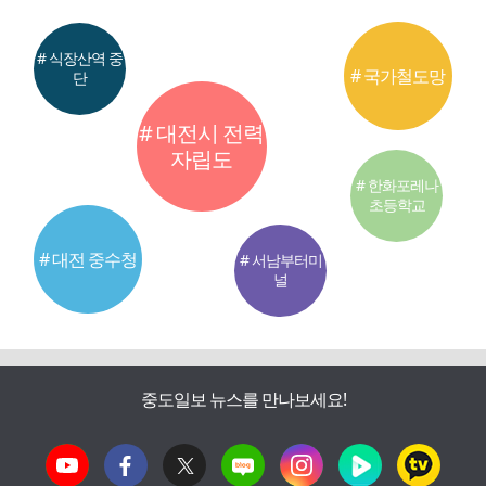
# 식장산역 중
# 국가철도망
단
# 대전시 전력
자립도
# 한화포레나
초등학교
# 대전 중수청
# 서남부터미
널
중도일보 뉴스를 만나보세요!