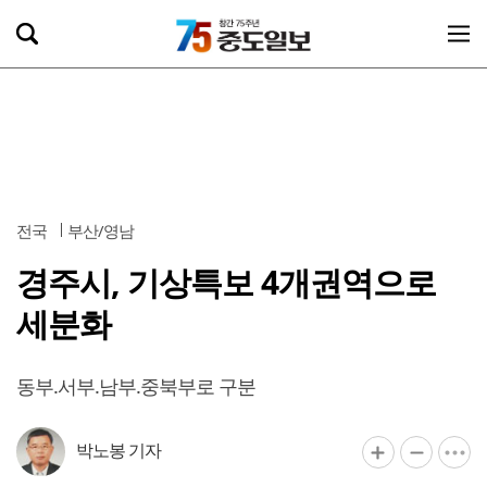
전국
부산/영남
경주시, 기상특보 4개권역으로
세분화
동부.서부.남부.중북부로 구분
박노봉 기자