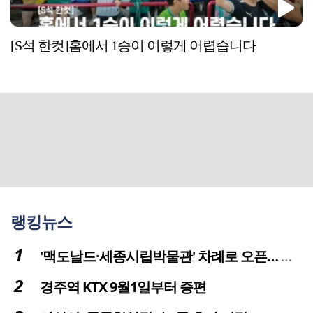
[S석 한컷]홈에서 1승이 이렇게 어렵습니다
랭킹뉴스
'맥도날드·세종시립박물관' 차례로 오픈… 고운동 정주여건 좋아진다
경주역 KTX 9월1일부터 증편