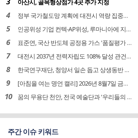
아산시, 골목형상점가 4곳 추가 지정
정부 국가철도망 계획에 대전시 역량 집중해야
인공위성 기업 컨텍-AP위성, 루마니아에 지상국 시스템 전수
표준연, 국산 반도체 공정용 가스 '품질평가 체계' 구축
대전시 2037년 전력자립도 108% 달성 관건은 '주민 수용성'
한국연구재단, 청양서 일손 돕고 상생동반 친구맺기 봉사활동
[아침을 여는 명언 캘리] 2026년 8월7일 금요일
꿈의 무용단 천안, 전국 예술단과 '우리들의 하모니' 선보여
주간 이슈 키워드