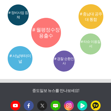
# 정비사업 침
# 충남대 공주
체
대 통합
# 월평정수장
용출수
# 타슈 이용질
서
# 서남부터미
# 경찰 순환인
널
사
중도일보 뉴스를 만나보세요!