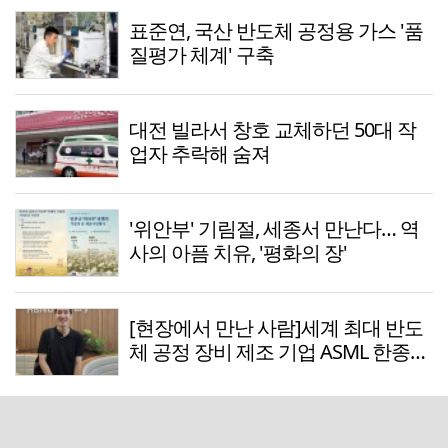
표준연, 국산 반도체 공정용 가스 '품
질평가 체계' 구축
대전 빌라서 창호 교체하던 50대 작
업자 추락해 숨져
'위안부' 기림절, 세종서 만난다… 역
사의 아픔 치유, '평화의 장'
[현장에서 만난 사람]세계 최대 반도
체 공정 장비 제조 기업 ASML 한종호
매니저