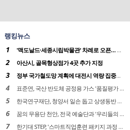
랭킹뉴스
'맥도날드·세종시립박물관' 차례로 오픈… 고운동 정주여건 좋아진다
아산시, 골목형상점가 4곳 추가 지정
정부 국가철도망 계획에 대전시 역량 집중해야
표준연, 국산 반도체 공정용 가스 '품질평가 체계' 구축
한국연구재단, 청양서 일손 돕고 상생동반 친구맺기 봉사활동
꿈의 무용단 천안, 전국 예술단과 '우리들의 하모니' 선보여
한기대 STEP, '스마트직업훈련 패키지 과정 3기' 모집