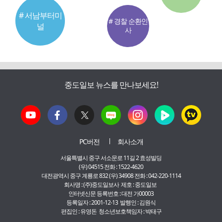
# 서남부터미
# 경찰 순환인
널
사
중도일보 뉴스를 만나보세요!
PC버전
회사소개
서울특별시 중구 서소문로 11길 2 효성빌딩
(우) 04515 전화 : 1522-4620
대전광역시 중구 계룡로 832 (우) 34908 전화 : 042-220-1114
회사명 : (주)중도일보사 제호 : 중도일보
인터넷신문 등록번호 : 대전 가00003
등록일자 : 2001-12-13 발행인 : 김원식
편집인 : 유영돈 청소년보호책임자 : 박태구