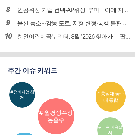
인공위성 기업 컨텍-AP위성, 루마니아에 지상국 시스템 전수
울산 농소∼강동 도로, 지형 변형·통행 불편 해법 찾는다
천안어린이꿈누리터, 8월 '2026 찾아가는 팝업놀이터' 운영
주간 이슈 키워드
# 정비사업 침
# 충남대 공주
체
대 통합
# 월평정수장
용출수
# 타슈 이용질
서