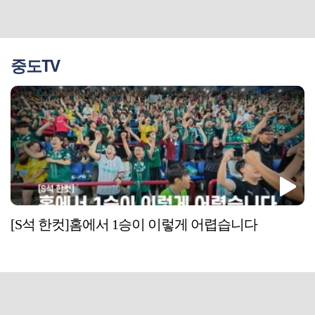
중도TV
[S석 한컷]홈에서 1승이 이렇게 어렵습니다