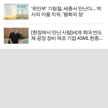
'위안부' 기림절, 세종서 만난다… 역
사의 아픔 치유, '평화의 장'
[현장에서 만난 사람]세계 최대 반도
체 공정 장비 제조 기업 ASML 한종호
매니저