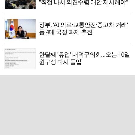
"직접 나서 의견수렴·대안 제시해야"
정부, 'AI 의료·교통안전·중고차 거래'
등 4대 국정 과제 추진
한달째 '휴업' 대덕구의회…오는 10일
원구성 다시 돌입