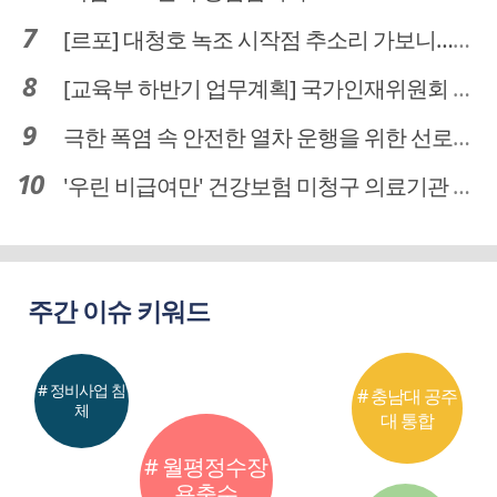
[르포] 대청호 녹조 시작점 추소리 가보니…걷어내도 짙은 초록빛
[교육부 하반기 업무계획] 국가인재위원회 신설… 거점국립대 3곳 성장엔진·AI 분야 패키지 지원
극한 폭염 속 안전한 열차 운행을 위한 선로관리
'우린 비급여만' 건강보험 미청구 의료기관 대전 65곳 충남 31곳
주간 이슈 키워드
# 정비사업 침
# 충남대 공주
체
대 통합
# 월평정수장
용출수