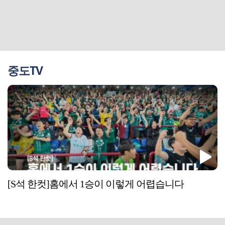
중도TV
[S석 한컷]홈에서 1승이 이렇게 어렵습니다