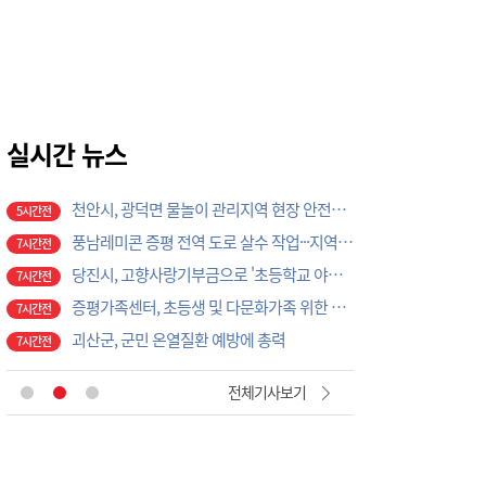
'위안부' 기림절, 세종서 만난다… 역사의 아픔 치유, '평화의 장'
4시간전
천안시, 여름 휴가철 하천·계곡 불법행위 특별단속
5시간전
천안시, 고액·상습 체납자 가택수색…승용차 압류·공매 착수
5시간전
천안시청소년상담복지센터, '스마트폰 가족치유캠프' 운영
5시간전
천안시, 2026 을지연습 전시종합상황실 근무자 사전교육
실시간 뉴스
5시간전
천안시, 광덕면 물놀이 관리지역 현장 안전점검 실시
5시간전
풍남레미콘 증평 전역 도로 살수 작업···지역과 상생
7시간전
당진시, 고향사랑기부금으로 '초등학교 야구부 초청대회' 개최
7시간전
증평가족센터, 초등생 및 다문화가족 위한 프로그램 운영
7시간전
괴산군, 군민 온열질환 예방에 총력
7시간전
당진시, 중국 인촨서 세계 청소년과 우정 나눠
7시간전
곽명환 민주당 충주지역위원장, 지역 쌀 103t 쓰는 ㈜다농바이오 지원 모색
18분전
전체기사보기
홍성경찰, 농기계 사고 예방 총력
31분전
보령 남포면, 광복절 태극기 캠페인 추진
39분전
보령댐노인복지관, 폭염 대비 건강교육 실시
39분전