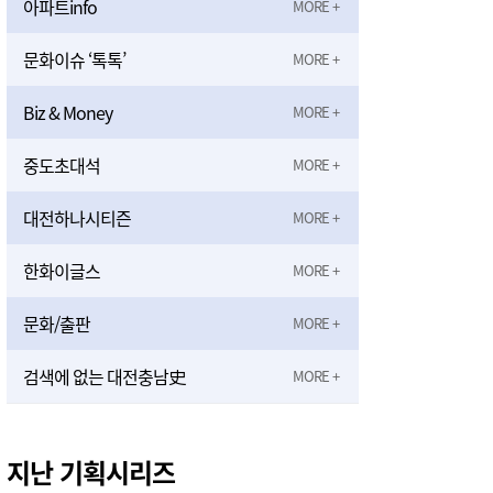
아파트info
문화이슈 ‘톡톡’
Biz & Money
중도초대석
대전하나시티즌
한화이글스
문화/출판
검색에 없는 대전충남史
지난 기획시리즈