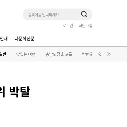
로그인
회원가입
연재
다문화신문
일반
맛있는 여행
충남도정 회고록
박헌오의 시조 풍경
위 박탈