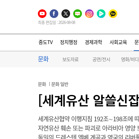
최종 편집일 : 2026-08-08
중도TV
정치행정
경제과학
사회교육
문
문화
보도자료
공연/전시
영화/비
문화
문화 일반
[세계유산 알쓸신잡
세계유산협약 이행지침 192조∼198조에 따
자연유산 훼손 또는 파괴로 아라비아 영양
독일의 드레스텐 엘베 계곡과 영국의 리버