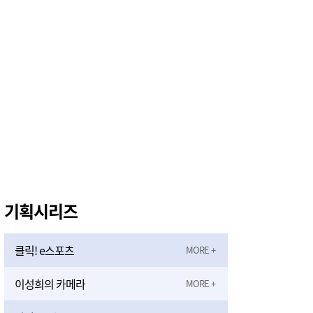
'위안부' 기림절, 세종서 만난다… 역사의 아픔 치유, '평화의 장'
4시간전
기획시리즈
클릭! e스포츠
이성희의 카메라