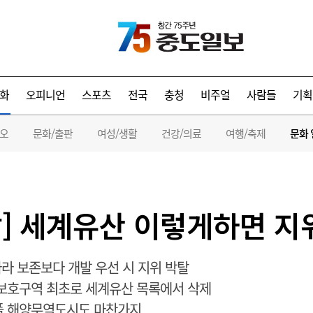
화
오피니언
스포츠
전국
충청
비주얼
사람들
기획
디오
문화/출판
여성/생활
건강/의료
여행/축제
문화 
] 세계유산 이렇게하면 지
라 보존보다 개발 우선 시 지위 박탈
 보호구역 최초로 세계유산 목록에서 삭제
풀 해양무역도시도 마찬가지