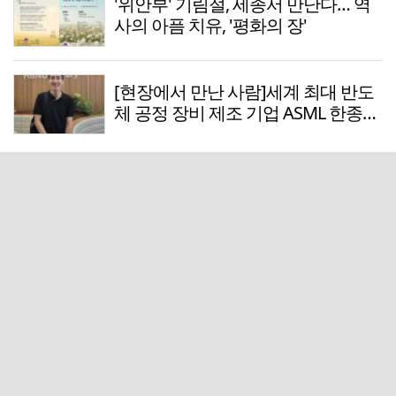
'위안부' 기림절, 세종서 만난다… 역
사의 아픔 치유, '평화의 장'
[현장에서 만난 사람]세계 최대 반도
체 공정 장비 제조 기업 ASML 한종호
매니저