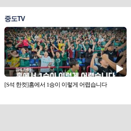
중도TV
[S석 한컷]홈에서 1승이 이렇게 어렵습니다