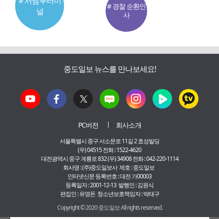
# 서남부터미
# 경찰 순환인
널
사
중도일보 뉴스를 만나보세요!
PC버전
회사소개
서울특별시 중구 서소문로 11길 2 효성빌딩
(우) 04515 전화 : 1522-4620
대전광역시 중구 계룡로 832 (우) 34908 전화 : 042-220-1114
회사명 : (주)중도일보사 제호 : 중도일보
인터넷신문 등록번호 : 대전 가00003
등록일자 : 2001-12-13 발행인 : 김원식
편집인 : 유영돈 청소년보호책임자 : 박태구
Copyright © 2020 중도일보 All rights reserved.