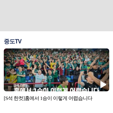
중도TV
[S석 한컷]홈에서 1승이 이렇게 어렵습니다