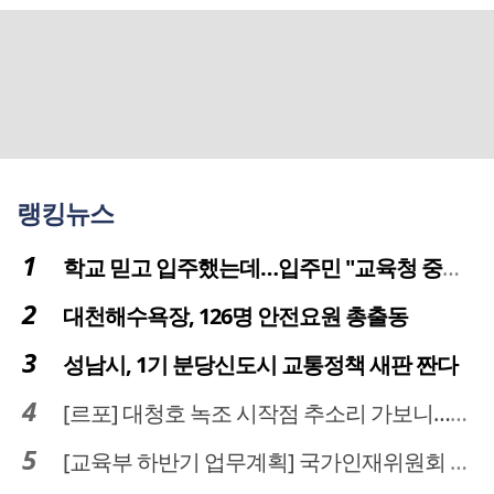
랭킹뉴스
학교 믿고 입주했는데…입주민 "교육청 중재 나서라"
대천해수욕장, 126명 안전요원 총출동
성남시, 1기 분당신도시 교통정책 새판 짠다
[르포] 대청호 녹조 시작점 추소리 가보니…걷어내도 짙은 초록빛
[교육부 하반기 업무계획] 국가인재위원회 신설… 거점국립대 3곳 성장엔진·AI 분야 패키지 지원