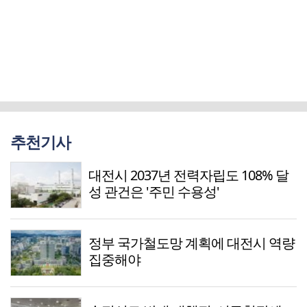
추천기사
대전시 2037년 전력자립도 108% 달
성 관건은 '주민 수용성'
정부 국가철도망 계획에 대전시 역량
집중해야