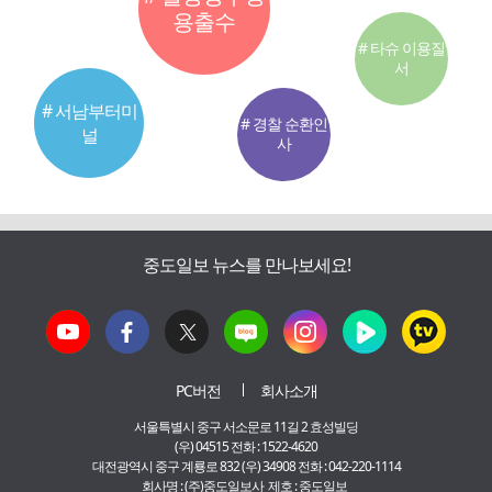
용출수
# 타슈 이용질
서
# 서남부터미
# 경찰 순환인
널
사
중도일보 뉴스를 만나보세요!
PC버전
회사소개
서울특별시 중구 서소문로 11길 2 효성빌딩
(우) 04515 전화 : 1522-4620
대전광역시 중구 계룡로 832 (우) 34908 전화 : 042-220-1114
회사명 : (주)중도일보사 제호 : 중도일보