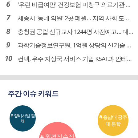
'우린 비급여만' 건강보험 미청구 의료기관 대전 65곳 충남 31곳
세종시 '동네 의원' 2곳 폐원… 지역 사회 도마 위
충청권 공립 신규교사 1244명 사전예고… 대전 초등 34명서 4명으로
과학기술정보연구원, 1억원 상당의 신기술 기업 이전 완료
컨텍, 우주 지상국 서비스 기업 KSAT과 안테나 6기 계약 체결
주간 이슈 키워드
# 정비사업 침
# 충남대 공주
체
대 통합
# 월평정수장