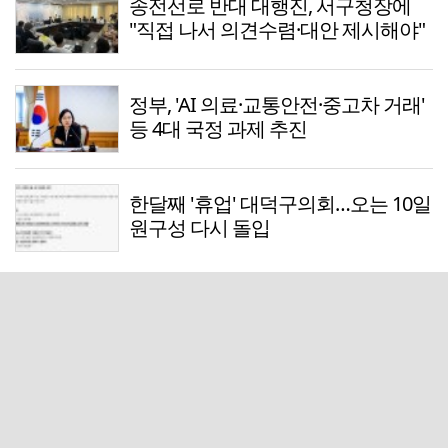
송전선로 반대 대행진, 서구청장에
"직접 나서 의견수렴·대안 제시해야"
정부, 'AI 의료·교통안전·중고차 거래'
등 4대 국정 과제 추진
한달째 '휴업' 대덕구의회…오는 10일
원구성 다시 돌입