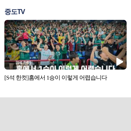
중도TV
[S석 한컷]홈에서 1승이 이렇게 어렵습니다