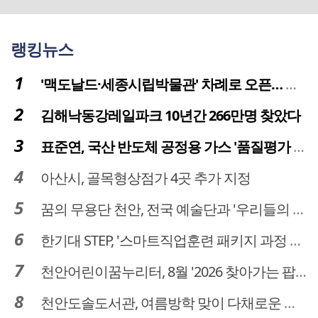
랭킹뉴스
'맥도날드·세종시립박물관' 차례로 오픈… 고운동 정주여건 좋아진다
김해낙동강레일파크 10년간 266만명 찾았다
표준연, 국산 반도체 공정용 가스 '품질평가 체계' 구축
아산시, 골목형상점가 4곳 추가 지정
꿈의 무용단 천안, 전국 예술단과 '우리들의 하모니' 선보여
한기대 STEP, '스마트직업훈련 패키지 과정 3기' 모집
천안어린이꿈누리터, 8월 '2026 찾아가는 팝업놀이터' 운영
천안도솔도서관, 여름방학 맞이 다채로운 독서문화 프로그램 운영