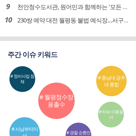
천안청수도서관, 원어민과 함께하는 '모든 영어 모든 독서' 운영
230쌍 예약 대전 월평동 불법 예식장…서구의회 예비부부 피해 대책 촉구
주간 이슈 키워드
# 정비사업 침
# 충남대 공주
체
대 통합
# 월평정수장
용출수
# 타슈 이용질
서
# 서남부터미
# 경찰 순환인
널