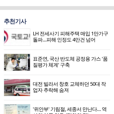
추천기사
LH 전세사기 피해주택 매입 1만가구
돌파…피해 인정도 4만건 넘어
표준연, 국산 반도체 공정용 가스 '품
질평가 체계' 구축
대전 빌라서 창호 교체하던 50대 작
업자 추락해 숨져
'위안부' 기림절, 세종서 만난다… 역