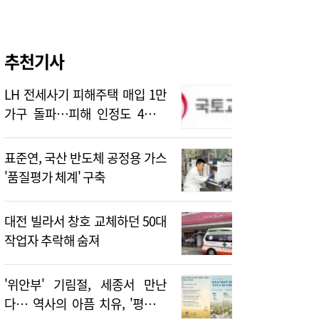
추천기사
LH 전세사기 피해주택 매입 1만
가구 돌파…피해 인정도 4만건
넘어
표준연, 국산 반도체 공정용 가스
'품질평가 체계' 구축
대전 빌라서 창호 교체하던 50대
작업자 추락해 숨져
'위안부' 기림절, 세종서 만난
다… 역사의 아픔 치유, '평화의