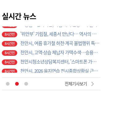
보령 남포면, 광복절 태극기 캠페인 추진
3시간전
보령댐노인복지관, 폭염 대비 건강교육 실시
실시간 뉴스
3시간전
'위안부' 기림절, 세종서 만난다… 역사의 아픔 치유, '평화의 장'
8시간전
천안시, 여름 휴가철 하천·계곡 불법행위 특별단속
8시간전
천안시, 고액·상습 체납자 가택수색…승용차 압류·공매 착수
8시간전
천안시청소년상담복지센터, '스마트폰 가족치유캠프' 운영
8시간전
천안시, 2026 을지연습 전시종합상황실 근무자 사전교육
8시간전
천안시, 광덕면 물놀이 관리지역 현장 안전점검 실시
8시간전
충주시시설관리공단, 재난안전통신망 정기교신…현장 대응체계 강화
12분전
전체기사보기
대전농협-기성농헙-고향주부모임대전시지회, 이심점심 중식지원 봉사활동
1시간전
부여소방서, 폭염 속 드론 띄웠더니…땡볕 밭일 어르신 포착 ‘긴급 귀가’
2시간전
이용우 부여군수, 폭염·화재 ‘복합재난’ 총력 대응…취약현장 직접 챙겼다
2시간전
직장·공장 새마을운동 증평協, 아동·청소년에게 따뜻한 정 나눠
3시간전