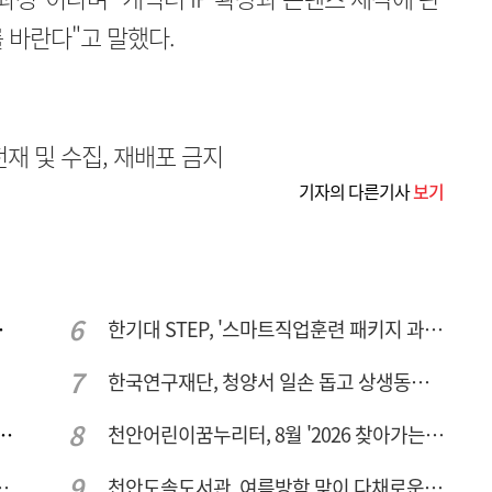
 바란다"고 말했다.
무단전재 및 수집, 재배포 금지
기자의 다른기사
보기
주여건 좋아진다
한기대 STEP, '스마트직업훈련 패키지 과정 3기' 모집
한국연구재단, 청양서 일손 돕고 상생동반 친구맺기 봉사활동
체 공정용 가스 '품질평가 체계' 구축
천안어린이꿈누리터, 8월 '2026 찾아가는 팝업놀이터' 운영
 변형·통행 불편 해법 찾는다
천안도솔도서관, 여름방학 맞이 다채로운 독서문화 프로그램 운영