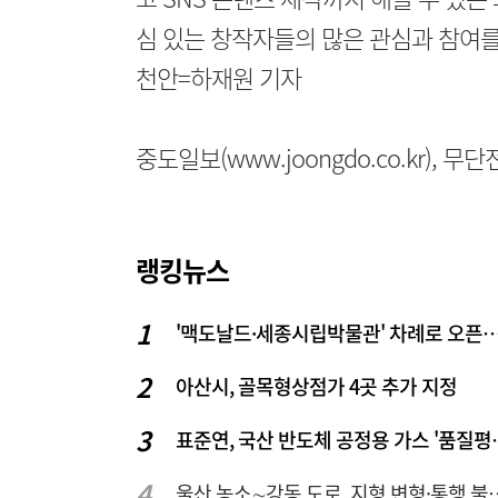
심 있는 창작자들의 많은 관심과 참여를
천안=하재원 기자
중도일보(www.joongdo.co.kr), 
랭킹뉴스
'맥도날드·세종시립박물관' 차례로 오픈… 고운동 정
아산시, 골목형상점가 4곳 추가 지정
표준연, 국산 반도
울산 농소∼강동 도로, 지형