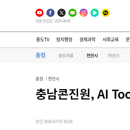
최종 편집일 : 2026-08-08
중도TV
정치행정
경제과학
사회교육
문
충청
보도자료
천안시
아산시
충청
천안시
충남콘진원, AI T
승인 2026-07-07 10:24