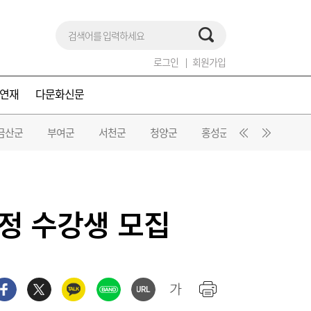
로그인
회원가입
연재
다문화신문
금산군
부여군
서천군
청양군
홍성군
예산군
과정 수강생 모집