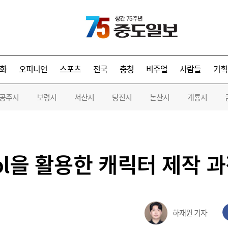
화
오피니언
스포츠
전국
충청
비주얼
사람들
기획
공주시
보령시
서산시
당진시
논산시
계룡시
ool을 활용한 캐릭터 제작 
하재원 기자