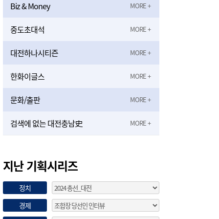
Biz & Money
중도초대석
대전하나시티즌
한화이글스
문화/출판
검색에 없는 대전충남史
지난 기획시리즈
정치
경제