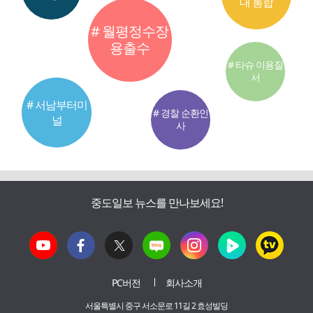
대 통합
# 월평정수장
용출수
# 타슈 이용질
서
# 서남부터미
# 경찰 순환인
널
사
중도일보 뉴스를 만나보세요!
PC버전
회사소개
서울특별시 중구 서소문로 11길 2 효성빌딩