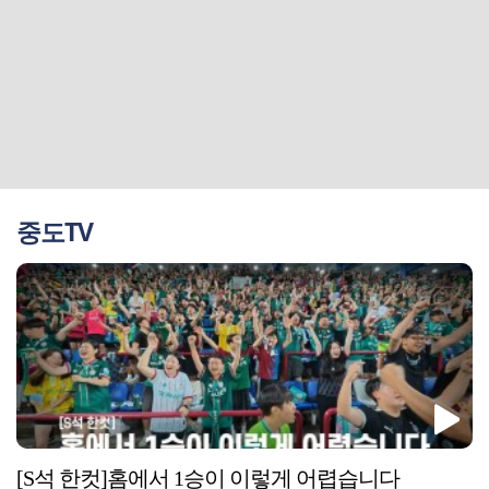
중도TV
[S석 한컷]홈에서 1승이 이렇게 어렵습니다