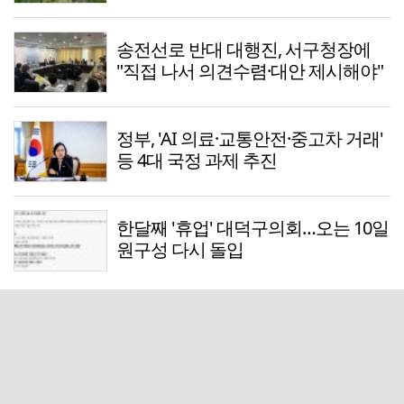
송전선로 반대 대행진, 서구청장에
"직접 나서 의견수렴·대안 제시해야"
정부, 'AI 의료·교통안전·중고차 거래'
등 4대 국정 과제 추진
한달째 '휴업' 대덕구의회…오는 10일
원구성 다시 돌입