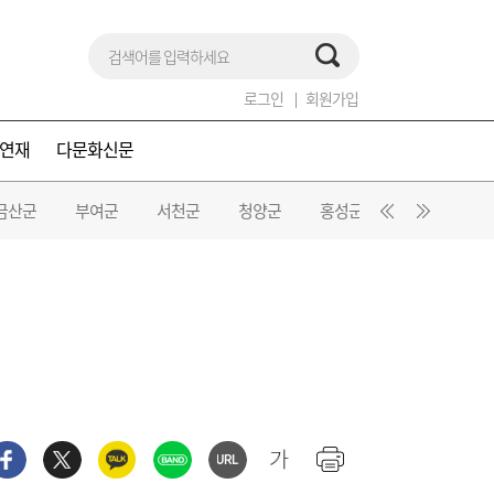
로그인
회원가입
연재
다문화신문
금산군
부여군
서천군
청양군
홍성군
예산군