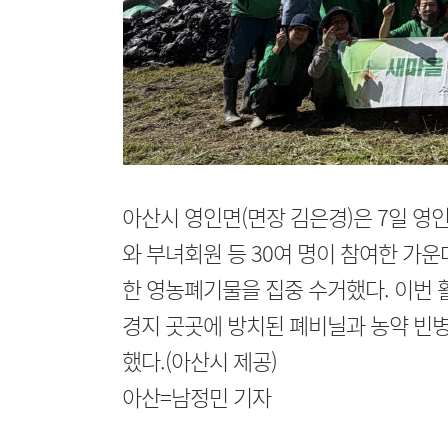
아산시 영인면(면장 김은경)은 7일 
와 부녀회원 등 30여 명이 참여한 가
한 영농폐기물을 집중 수거했다. 이번 
경지 곳곳에 방치된 폐비닐과 농약 빈병
했다.(아산시 제공)
아산=남정민 기자