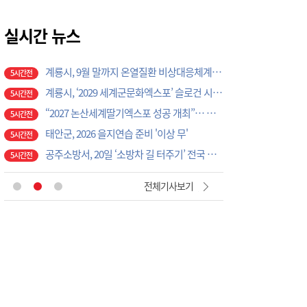
계룡시, 성과관리 개편으로 행정 혁신 가속화
4시간전
K-크로스오버의 정수…계룡서 하이브리드 국악 ‘누모리쇼’
실시간 뉴스
4시간전
계룡시, 9월 말까지 온열질환 비상대응체계 총력 가동
5시간전
계룡시, ‘2029 세계군문화엑스포’ 슬로건 시민 공모전 개최
5시간전
“2027 논산세계딸기엑스포 성공 개최”… 지역 단체·기업 응원 열기 ‘후끈’
5시간전
태안군, 2026 을지연습 준비 '이상 무'
5시간전
공주소방서, 20일 ‘소방차 길 터주기’ 전국 긴급출동 훈련
5시간전
국립공주대, 현장 맞춤형 3D CAD 금형 설계 직무역량 강화 과정 성료
5시간전
[현장에서 만난 사람]세계 최대 반도체 공정 장비 제조 기업 ASML 한종호 매니저
1시간전
전체기사보기
대전교육청 교육국장에 명달호… 9월 1일자 181명 인사
2시간전
태안군, 다문화가정 자녀 진로·진학 특강 개최
3시간전
태안군, 지역사회보장협의체 제2차 대표협의체 회의 개최
3시간전
‘2027 논산세계딸기산업엑스포’, 보령머드축제서 전격 홍보
4시간전