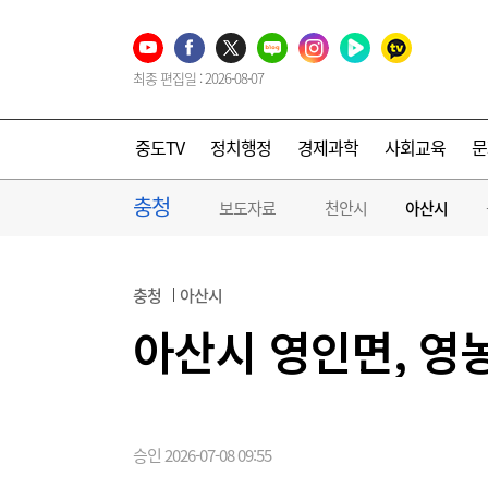
최종 편집일 : 2026-08-07
중도TV
정치행정
경제과학
사회교육
문
충청
보도자료
천안시
아산시
충청
아산시
아산시 영인면, 영
승인 2026-07-08 09:55