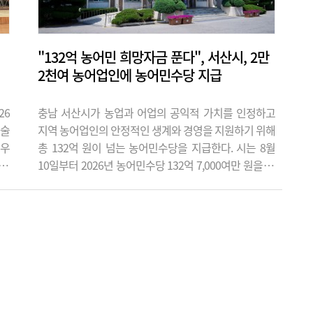
목에..
"132억 농어민 희망자금 푼다", 서산시, 2만
2천여 농어업인에 농어민수당 지급
26
충남 서산시가 농업과 어업의 공익적 가치를 인정하고
예술
지역 농어업인의 안정적인 생계와 경영을 지원하기 위해
'우
총 132억 원이 넘는 농어민수당을 지급한다. 시는 8월
 캠
10일부터 2026년 농어민수당 132억 7,000여만 원을 지
'아
급한다고 밝혔다. 이번 지급 대상은 모두 2만 2,002명으
 무
로, 분야별로는 농업인 2만 1,462명, 어업인 480명, 축산
께하
업 종사자 35명, 임업인 25명이다. 농어민수당은 농업과
날레
어업이 식량안보와 환경보전, 농촌 공동체 유지 등 다양
"이
한 공익적 기능을 수행하는 점을 인정해 농어업인의 경
영 안정을 지원하기 위해..