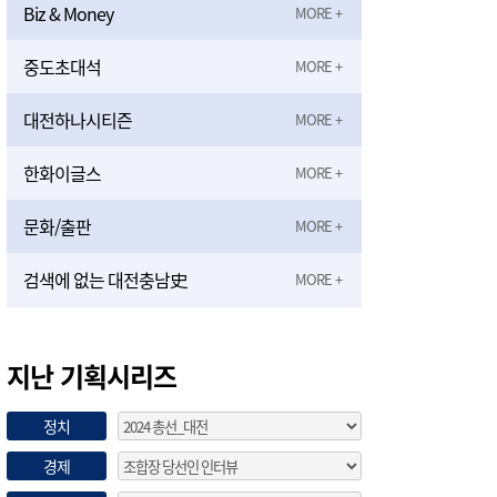
Biz & Money
중도초대석
대전하나시티즌
한화이글스
문화/출판
검색에 없는 대전충남史
지난 기획시리즈
정치
경제