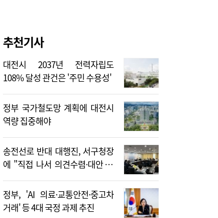
추천기사
대전시 2037년 전력자립도
108% 달성 관건은 '주민 수용성'
정부 국가철도망 계획에 대전시
역량 집중해야
송전선로 반대 대행진, 서구청장
에 "직접 나서 의견수렴·대안 제
시해야"
정부, 'AI 의료·교통안전·중고차
거래' 등 4대 국정 과제 추진