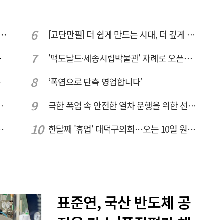
 컨텍-AP위성, 루마니아에 지상국 시스템 전수
[교단만필] 더 쉽게 만드는 시대, 더 깊게 배우는 교육
량 집중해야
'맥도날드·세종시립박물관' 차례로 오픈… 고운동 정주여건 좋아진다
민 수용성'
‘폭염으로 단축 영업합니다’
026년 8월7일 금요일
극한 폭염 속 안전한 열차 운행을 위한 선로관리
브 입주기업 7개사 모집
한달째 '휴업' 대덕구의회…오는 10일 원구성 다시 돌입
표준연, 국산 반도체 공