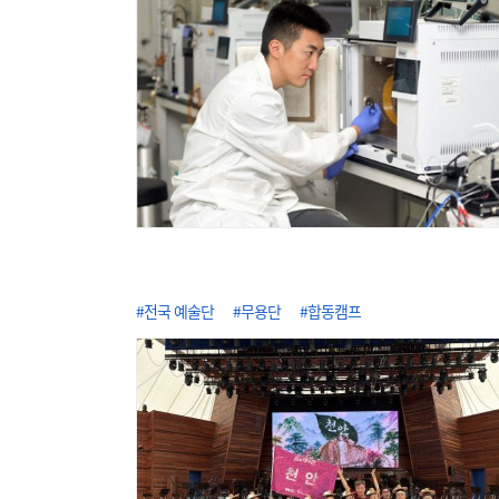
#전국 예술단
#무용단
#합동캠프