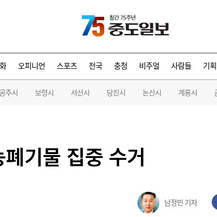
화
오피니언
스포츠
전국
충청
비주얼
사람들
기획
공주시
보령시
서산시
당진시
논산시
계룡시
농폐기물 집중 수거
남정민 기자