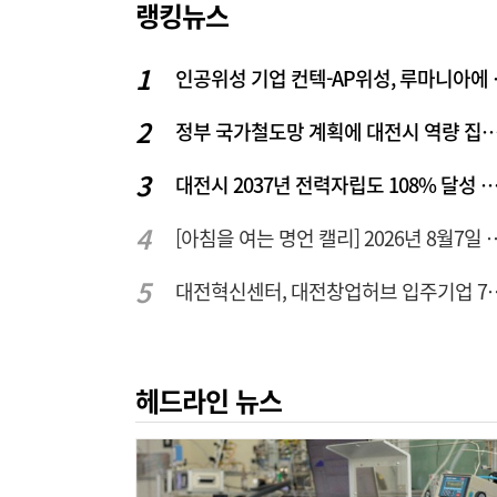
랭킹뉴스
인공위성 기업
정부 국가철도망 계획에 대전시 역
대전시 2037년 전력자립도 108% 달성 관건은 '주
[아침을 여는 명언 캘리] 2
대전혁신센터, 대전창업허
헤드라인 뉴스