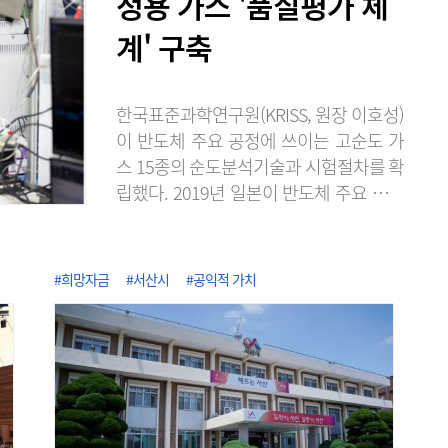
정용 가스 '품질평가 체
계' 구축
한국표준과학연구원(KRISS, 원장 이호성)
이 반도체 주요 공정에 쓰이는 고순도 가
스 15종의 순도분석기술과 시험절차를 확
립했다. 2019년 일본이 반도체 주요 소재
의 수출 규제로 무역보복을 단행했을 때
불소 등의 공급처 확보가 어려웠던 경험에
서 반도체 소재의 국산화와 공급망 다변화
#희망자금
#서산시
#공익적 가치
에 노력한 성과다. KRISS는 2020년 불화
수소 품질평가 서비스를 시작한 이래, 단
계적으로 대상을 늘려 최근 식각·세정·증
착용 고순도 가스 15종에 대한 순도분석
기반을 구축했다고 7일 밝혔다. 이로써 가
스별 표준 시험절차를 마련해 15종 전 품