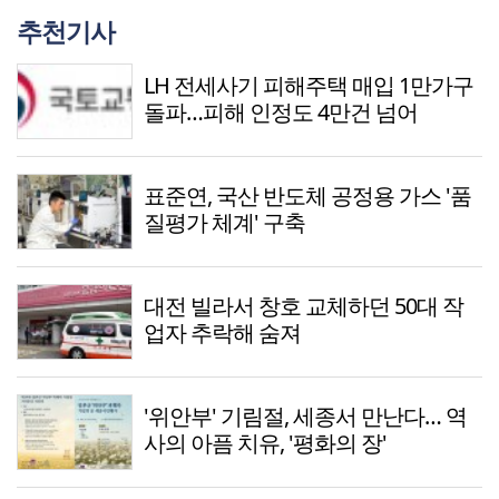
추천기사
LH 전세사기 피해주택 매입 1만가구
돌파…피해 인정도 4만건 넘어
표준연, 국산 반도체 공정용 가스 '품
질평가 체계' 구축
대전 빌라서 창호 교체하던 50대 작
업자 추락해 숨져
'위안부' 기림절, 세종서 만난다… 역
사의 아픔 치유, '평화의 장'