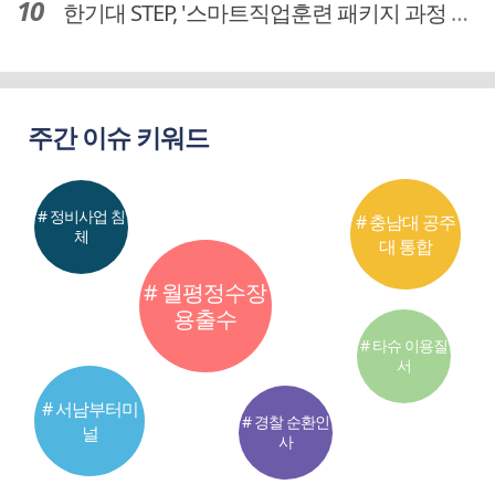
한기대 STEP, '스마트직업훈련 패키지 과정 3기' 모집
주간 이슈 키워드
# 정비사업 침
# 충남대 공주
체
대 통합
# 월평정수장
용출수
# 타슈 이용질
서
# 서남부터미
# 경찰 순환인
널
사