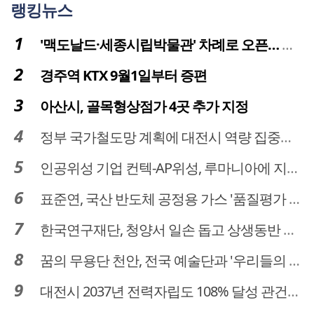
랭킹뉴스
'맥도날드·세종시립박물관' 차례로 오픈… 고운동 정주여건 좋아진다
경주역 KTX 9월1일부터 증편
아산시, 골목형상점가 4곳 추가 지정
정부 국가철도망 계획에 대전시 역량 집중해야
인공위성 기업 컨텍-AP위성, 루마니아에 지상국 시스템 전수
표준연, 국산 반도체 공정용 가스 '품질평가 체계' 구축
한국연구재단, 청양서 일손 돕고 상생동반 친구맺기 봉사활동
꿈의 무용단 천안, 전국 예술단과 '우리들의 하모니' 선보여
대전시 2037년 전력자립도 108% 달성 관건은 '주민 수용성'