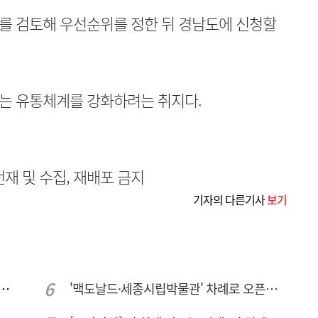
를 검토해 우선순위를 정한 뒤 경남도에 신청할
는 유통체계를 강화하려는 취지다.
무단전재 및 수집, 재배포 금지
기자의 다른기사
보기
 컨텍-AP위성, 루마니아에 지상국 시스템 전수
'맥도날드·세종시립박물관' 차례로 오픈… 고운동 정주여건 좋아진다