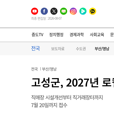
최종 편집일 : 2026-08-07
중도TV
정치행정
경제과학
사회교육
문
전국
보도자료
수도권
부산/영남
전국
부산/영남
고성군, 2027년 
직매장 시설개선부터 직거래장터까지
7월 20일까지 접수