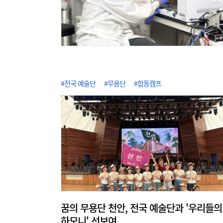
#전국 예술단
#무용단
#합동캠프
꿈의 무용단 천안, 전국 예술단과 '우리들의
하모니' 선보여