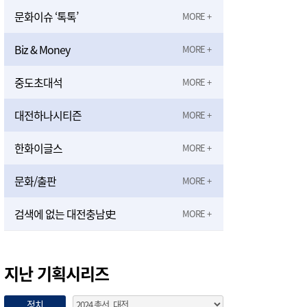
문화이슈 ‘톡톡’
Biz & Money
중도초대석
대전하나시티즌
한화이글스
문화/출판
검색에 없는 대전충남史
지난 기획시리즈
정치