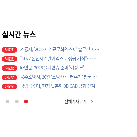
논산시, ‘2026 을지연습’ 준비보고회 개최
4시간전
광석면, 학교·마을 손잡고 아동·청소년 물놀이 축제 성료
4시간전
계룡시, 성과관리 개편으로 행정 혁신 가속화
5시간전
K-크로스오버의 정수…계룡서 하이브리드 국악 ‘누모리쇼’
실시간 뉴스
5시간전
계룡시, 9월 말까지 온열질환 비상대응체계 총력 가동
5시간전
계룡시, ‘2029 세계군문화엑스포’ 슬로건 시민 공모전 개최
5시간전
“2027 논산세계딸기엑스포 성공 개최”… 지역 단체·기업 응원 열기 ‘후끈’
5시간전
태안군, 2026 을지연습 준비 '이상 무'
5시간전
공주소방서, 20일 ‘소방차 길 터주기’ 전국 긴급출동 훈련
5시간전
국립공주대, 현장 맞춤형 3D CAD 금형 설계 직무역량 강화 과정 성료
5시간전
[현장에서 만난 사람]세계 최대 반도체 공정 장비 제조 기업 ASML 한종호 매니저
1시간전
전체기사보기
대전교육청 교육국장에 명달호… 9월 1일자 181명 인사
2시간전
태안군, 다문화가정 자녀 진로·진학 특강 개최
3시간전
태안군, 지역사회보장협의체 제2차 대표협의체 회의 개최
4시간전
‘2027 논산세계딸기산업엑스포’, 보령머드축제서 전격 홍보
4시간전