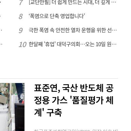
량 집중해야
[교단만필] 더 쉽게 만드는 시대, 더 깊게 배우는 교육
민 수용성'
‘폭염으로 단축 영업합니다’
026년 8월7일 금요일
극한 폭염 속 안전한 열차 운행을 위한 선로관리
브 입주기업 7개사 모집
한달째 '휴업' 대덕구의회…오는 10일 원구성 다시 돌입
표준연, 국산 반도체 공
정용 가스 '품질평가 체
계' 구축