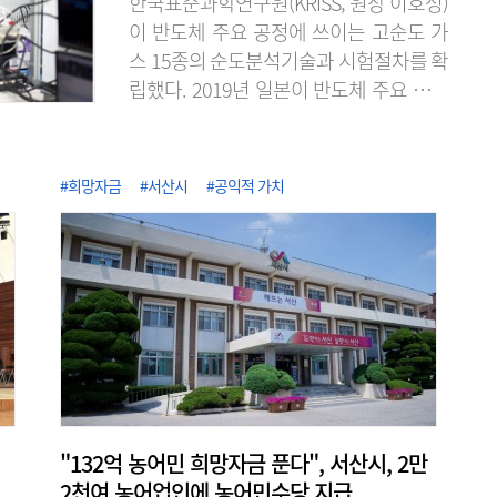
한국표준과학연구원(KRISS, 원장 이호성)
이 반도체 주요 공정에 쓰이는 고순도 가
스 15종의 순도분석기술과 시험절차를 확
립했다. 2019년 일본이 반도체 주요 소재
의 수출 규제로 무역보복을 단행했을 때
불소 등의 공급처 확보가 어려웠던 경험에
서 반도체 소재의 국산화와 공급망 다변화
#희망자금
#서산시
#공익적 가치
에 노력한 성과다. KRISS는 2020년 불화
수소 품질평가 서비스를 시작한 이래, 단
계적으로 대상을 늘려 최근 식각·세정·증
착용 고순도 가스 15종에 대한 순도분석
기반을 구축했다고 7일 밝혔다. 이로써 가
스별 표준 시험절차를 마련해 15종 전 품
목에..
"132억 농어민 희망자금 푼다", 서산시, 2만
2천여 농어업인에 농어민수당 지급