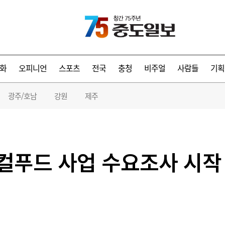
화
오피니언
스포츠
전국
충청
비주얼
사람들
기획
광주/호남
강원
제주
로컬푸드 사업 수요조사 시작