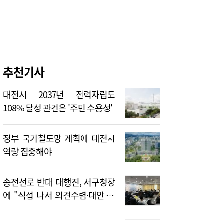
추천기사
대전시 2037년 전력자립도
108% 달성 관건은 '주민 수용성'
정부 국가철도망 계획에 대전시
역량 집중해야
송전선로 반대 대행진, 서구청장
에 "직접 나서 의견수렴·대안 제
시해야"