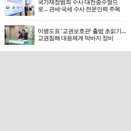
국가재정범죄 수사 대전중수청으
로… 관세·국세 수사 전문인력 주목
이병도표 '교권보호관' 출범 초읽기…
교권침해 대응체계 막바지 정비