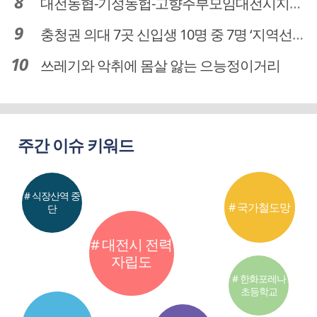
대전농협-기성농헙-고향주부모임대전시지회, 이심점심 중식지원 봉사활동
충청권 의대 7곳 신입생 10명 중 7명 ‘지역선발’… 대전도 69.7%
쓰레기와 악취에 몸살 앓는 으능정이거리
주간 이슈 키워드
# 식장산역 중
# 국가철도망
단
# 대전시 전력
자립도
# 한화포레나
초등학교