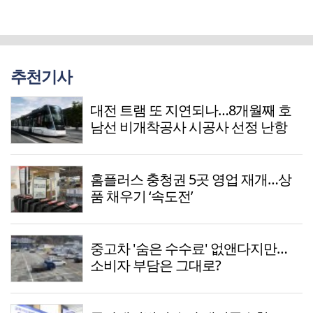
추천기사
대전 트램 또 지연되나…8개월째 호
남선 비개착공사 시공사 선정 난항
홈플러스 충청권 5곳 영업 재개…상
품 채우기 ‘속도전’
중고차 '숨은 수수료' 없앤다지만…
소비자 부담은 그대로?