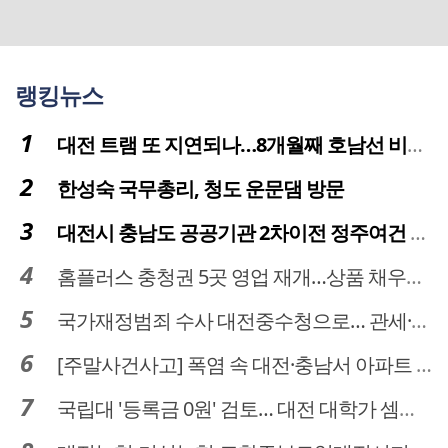
랭킹뉴스
대전 트램 또 지연되나…8개월째 호남선 비개착공사 시공사 선정 난항
한성숙 국무총리, 청도 운문댐 방문
대전시 충남도 공공기관 2차이전 정주여건 확보 시급
홈플러스 충청권 5곳 영업 재개…상품 채우기 ‘속도전’
국가재정범죄 수사 대전중수청으로… 관세·국세 수사 전문인력 주목
[주말사건사고] 폭염 속 대전·충남서 아파트 화재·정전 잇따라…주민 대피·불편
국립대 '등록금 0원' 검토… 대전 대학가 셈법 복잡