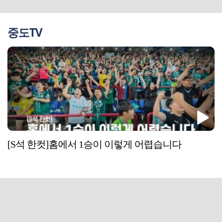
중도TV
[S석 한컷]홈에서 1승이 이렇게 어렵습니다