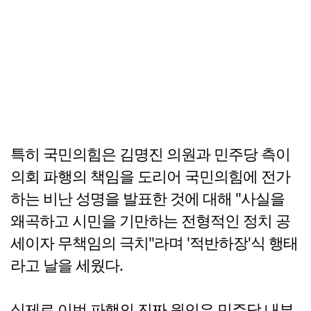
특히 국민의힘은 김명진 의원과 민주당 측이
의회 파행의 책임을 도리어 국민의힘에 전가
하는 비난 성명을 발표한 것에 대해 "사실을
왜곡하고 시민을 기만하는 전형적인 정치 공
세이자 무책임의 극치"라며 '적반하장'식 행태
라고 날을 세웠다.
실제로 이번 파행의 진짜 원인은 민주당 내부