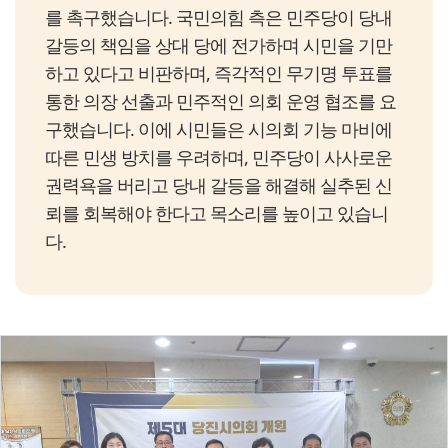
를 촉구했습니다. 국민의힘 측은 민주당이 당내
갈등의 책임을 상대 당에 전가하며 시민을 기만
하고 있다고 비판하며, 즉각적인 무기명 투표를
통한 의장 선출과 민주적인 의회 운영 협조를 요
구했습니다. 이에 시민들은 시의회 기능 마비에
따른 민생 방치를 우려하며, 민주당이 사사로운
권력욕을 버리고 당내 갈등을 해결해 실추된 신
뢰를 회복해야 한다고 목소리를 높이고 있습니
다.