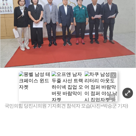
X
국민의힘 당진시의원 기자회견 참석자 모습(사진=박승군 기자)