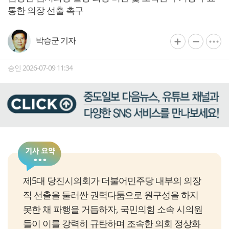
통한 의장 선출 촉구
박승군 기자
승인 2026-07-09 11:34
제5대 당진시의회가 더불어민주당 내부의 의장
직 선출을 둘러싼 권력다툼으로 원구성을 하지
못한 채 파행을 거듭하자, 국민의힘 소속 시의원
들이 이를 강력히 규탄하며 조속한 의회 정상화