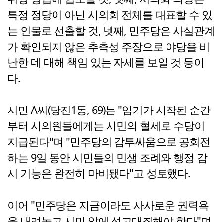
특정 정당이 아닌 시의회 전체를 대표할 수 있
는 인물로 선출할 것, 넷째, 민주당은 사실관계
가 확인되지 않은 추측성 주장으로 야당을 비
난한 데 대해 책임 있는 자세를 보일 것 등이
다.
시민 A씨(당진1동, 69)는 "임기가 시작된 순간
부터 시의원들에게는 시민의 혈세로 수당이
지급된다"며 "민주당의 감투싸움으로 공회전
하는 9일 동안 시민들의 민생 조례와 행정 감
시 기능은 완전히 마비됐다"고 성토했다.
이어 "민주당은 지금이라도 사사로운 권력욕
을 내려놓고 시민 앞에 석고대죄해야 한다"며