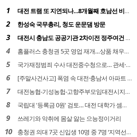
대전 트램 또 지연되나…8개월째 호남선 비개착공사 시공사 선정 난항
한성숙 국무총리, 청도 운문댐 방문
대전시 충남도 공공기관 2차이전 정주여건 확보 시급
홈플러스 충청권 5곳 영업 재개…상품 채우기 ‘속도전’
국가재정범죄 수사 대전중수청으로… 관세·국세 수사 전문인력 주목
[주말사건사고] 폭염 속 대전·충남서 아파트 화재·정전 잇따라…주민 대피·불편
대전농협-기성농헙-고향주부모임대전시지회, 이심점심 중식지원 봉사활동
국립대 '등록금 0원' 검토… 대전 대학가 셈법 복잡
쓰레기와 악취에 몸살 앓는 으능정이거리
충청권 의대 7곳 신입생 10명 중 7명 ‘지역선발’… 대전도 69.7%