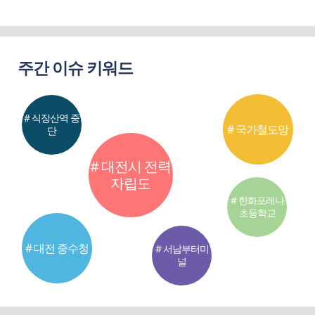
주간 이슈 키워드
# 식장산역 중
# 국가철도망
단
# 대전시 전력
자립도
# 한화포레나
초등학교
# 대전 중수청
# 서남부터미
널