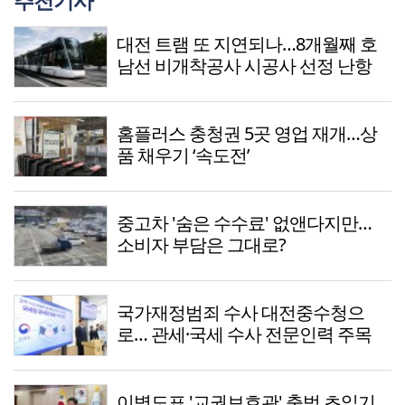
추천기사
대전 트램 또 지연되나…8개월째 호
남선 비개착공사 시공사 선정 난항
홈플러스 충청권 5곳 영업 재개…상
품 채우기 ‘속도전’
중고차 '숨은 수수료' 없앤다지만…
소비자 부담은 그대로?
국가재정범죄 수사 대전중수청으
로… 관세·국세 수사 전문인력 주목
이병도표 '교권보호관' 출범 초읽기…