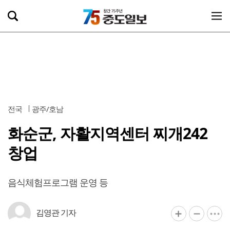
전국
광주/호남
화순군, 자활지역센터 찌개242
창업
음식체험프로그램 운영 등
김영관 기자