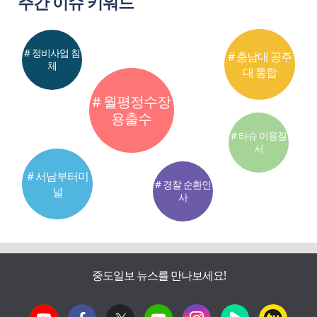
주간 이슈 키워드
# 정비사업 침
# 충남대 공주
체
대 통합
# 월평정수장
용출수
# 타슈 이용질
서
# 서남부터미
# 경찰 순환인
널
사
중도일보 뉴스를 만나보세요!