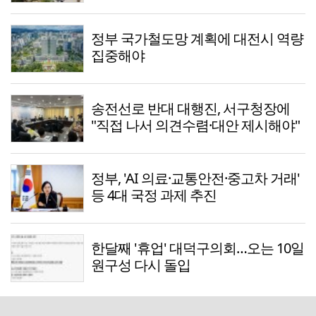
정부 국가철도망 계획에 대전시 역량
집중해야
송전선로 반대 대행진, 서구청장에
"직접 나서 의견수렴·대안 제시해야"
정부, 'AI 의료·교통안전·중고차 거래'
등 4대 국정 과제 추진
한달째 '휴업' 대덕구의회…오는 10일
원구성 다시 돌입