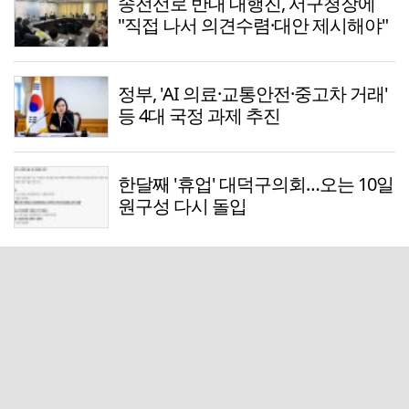
송전선로 반대 대행진, 서구청장에
"직접 나서 의견수렴·대안 제시해야"
정부, 'AI 의료·교통안전·중고차 거래'
등 4대 국정 과제 추진
한달째 '휴업' 대덕구의회…오는 10일
원구성 다시 돌입