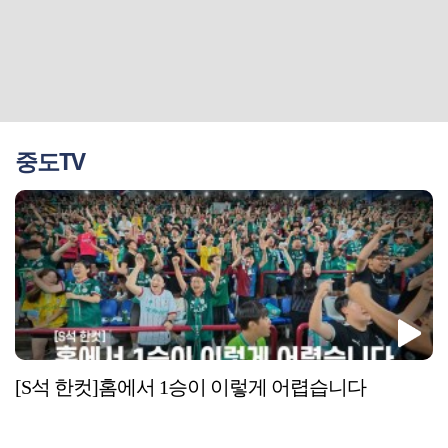
중도TV
[S석 한컷]홈에서 1승이 이렇게 어렵습니다