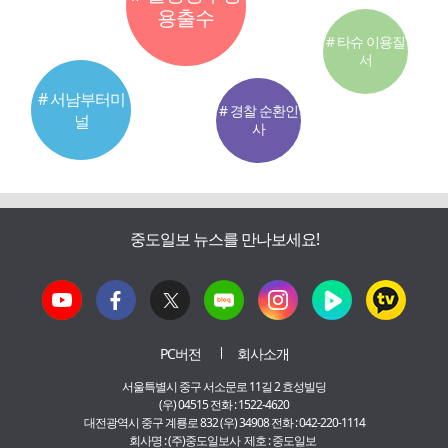
용출수
# 타슈 이용질
서
# 서남부터미
# 경찰 순환인
널
사
중도일보 뉴스를 만나보세요!
PC버전
회사소개
서울특별시 중구 서소문로 11길 2 효성빌딩
(우) 04515 전화 : 1522-4620
대전광역시 중구 계룡로 832 (우) 34908 전화 : 042-220-1114
회사명 : (주)중도일보사 제호 : 중도일보