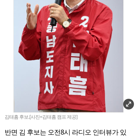
김태흠 후보.[사진=김태흠 캠프 제공]
반면 김 후보는 오전8시 라디오 인터뷰가 있