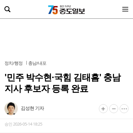
정치/행정
충남/내포
'민주 박수현·국힘 김태흠' 충남
지사 후보자 등록 완료
김성현 기자
승인 2026-05-14 18:25