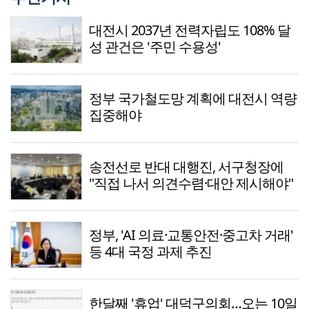
대전시 2037년 전력자립도 108% 달
성 관건은 '주민 수용성'
정부 국가철도망 계획에 대전시 역량
집중해야
송전선로 반대 대행진, 서구청장에
"직접 나서 의견수렴·대안 제시해야"
정부, 'AI 의료·교통안전·중고차 거래'
등 4대 국정 과제 추진
한달째 '휴업' 대덕구의회…오는 10일