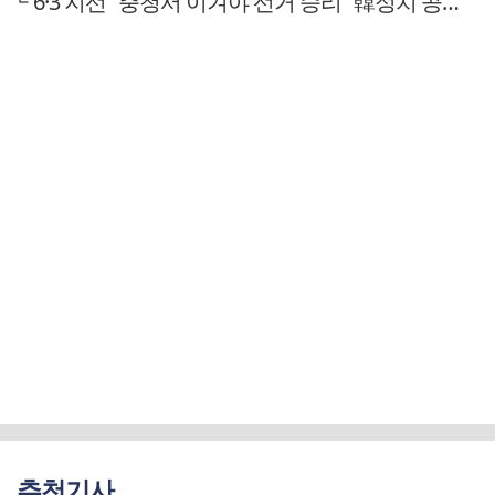
6·3 지선 "충청서 이겨야 선거 승리" 韓정치 공식 재차 입증
추천기사