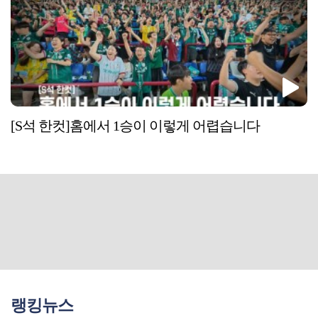
[S석 한컷]홈에서 1승이 이렇게 어렵습니다
랭킹뉴스