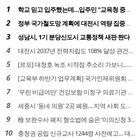
학교 믿고 입주했는데…입주민 "교육청 중재 나서라"
정부 국가철도망 계획에 대전시 역량 집중해야
성남시, 1기 분당신도시 교통정책 새판 짠다
대전시 2037년 전력자립도 108% 달성 관건은 '주민 수용성'
[르포] 대청호 녹조 시작점 추소리 가보니…걷어내도 짙은 초록빛
[교육부 하반기 업무계획] 국가인재위원회 신설… 거점국립대 3곳 성장엔진·AI 분야 패키지 지원
'우린 비급여만' 건강보험 미청구 의료기관 대전 65곳 충남 31곳
세종시 '동네 의원' 2곳 폐원… 지역 사회 도마 위
檢 보완수사 폐지 형소법에 숨은 ‘이의신청 3개월 제한’…황운하는 30일 추진
충청권 공립 신규교사 1244명 사전예고… 대전 초등 34명서 4명으로