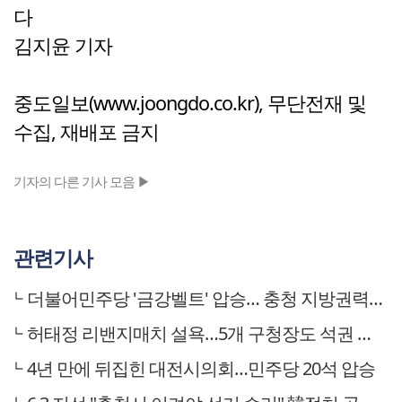
다
김지윤 기자
중도일보(www.joongdo.co.kr), 무단전재 및
수집, 재배포 금지
기자의 다른 기사 모음 ▶
관련기사
더불어민주당 '금강벨트' 압승… 충청 지방권력 전면교체
허태정 리밴지매치 설욕…5개 구청장도 석권 與 대전 압승
4년 만에 뒤집힌 대전시의회…민주당 20석 압승