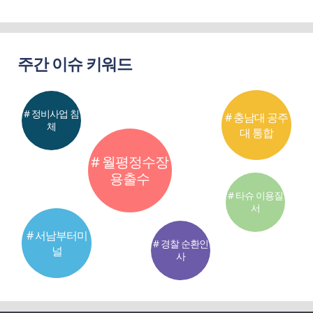
주간 이슈 키워드
# 정비사업 침
# 충남대 공주
체
대 통합
# 월평정수장
용출수
# 타슈 이용질
서
# 서남부터미
# 경찰 순환인
널
사