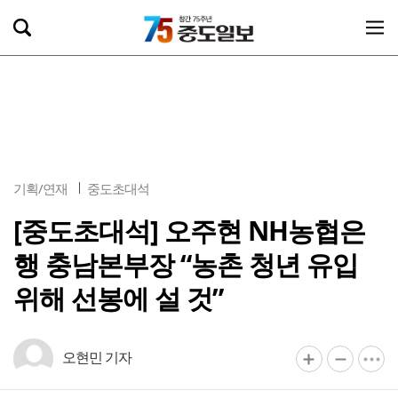
기획/연재
중도초대석
[중도초대석] 오주현 NH농협은
행 충남본부장 “농촌 청년 유입
위해 선봉에 설 것”
오현민 기자