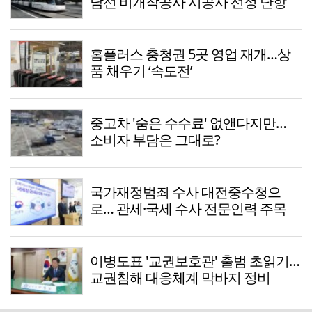
남선 비개착공사 시공사 선정 난항
홈플러스 충청권 5곳 영업 재개…상
품 채우기 ‘속도전’
중고차 '숨은 수수료' 없앤다지만…
소비자 부담은 그대로?
국가재정범죄 수사 대전중수청으
로… 관세·국세 수사 전문인력 주목
이병도표 '교권보호관' 출범 초읽기…
교권침해 대응체계 막바지 정비