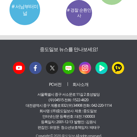
# 서남부터미
# 경찰 순환인
널
사
중도일보 뉴스를 만나보세요!
PC버전
회사소개
서울특별시 중구 서소문로 11길 2 효성빌딩
(우) 04515 전화 : 1522-4620
대전광역시 중구 계룡로 832 (우) 34908 전화 : 042-220-1114
회사명 : (주)중도일보사 제호 : 중도일보
인터넷신문 등록번호 : 대전 가00003
등록일자 : 2001-12-13 발행인 : 김원식
편집인 : 유영돈 청소년보호책임자 : 박태구
Copyright © 2020 중도일보 All rights reserved.