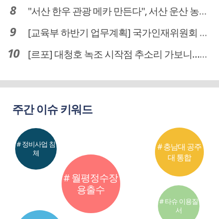
"서산 한우 관광 메카 만든다", 서산 운산 농어촌관광휴양단지 조성 본격 시동
[교육부 하반기 업무계획] 국가인재위원회 신설… 거점국립대 3곳 성장엔진·AI 분야 패키지 지원
[르포] 대청호 녹조 시작점 추소리 가보니…걷어내도 짙은 초록빛
주간 이슈 키워드
# 정비사업 침
# 충남대 공주
체
대 통합
# 월평정수장
용출수
# 타슈 이용질
서