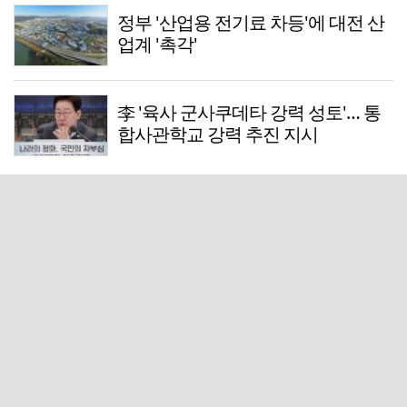
정부 '산업용 전기료 차등'에 대전 산
업계 '촉각'
李 '육사 군사쿠데타 강력 성토'… 통
합사관학교 강력 추진 지시