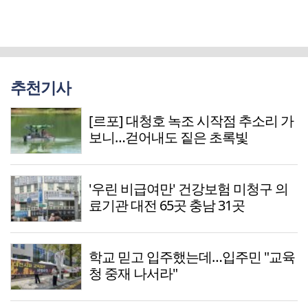
추천기사
[르포] 대청호 녹조 시작점 추소리 가
보니…걷어내도 짙은 초록빛
'우린 비급여만' 건강보험 미청구 의
료기관 대전 65곳 충남 31곳
학교 믿고 입주했는데…입주민 "교육
청 중재 나서라"