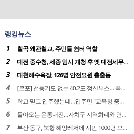
랭킹뉴스
칠곡 왜관철교, 주민들 쉼터 역할
대전 중수청, 세종 임시 개청 후 옛 대전세무서 부지로 이전 추진
대천해수욕장, 126명 안전요원 총출동
[르포] 선풍기도 없는 40.2도 정산부스… 폭염 속 공영주차장 근로자
학교 믿고 입주했는데…입주민 "교육청 중재 나서라"
돌아오는 온통대전…자치구 지역화폐와 연계·통합 가능할까
부산 동구, 북항 해양레저에 시민 1000명 모였다