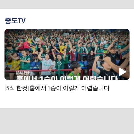
중도TV
[S석 한컷]홈에서 1승이 이렇게 어렵습니다