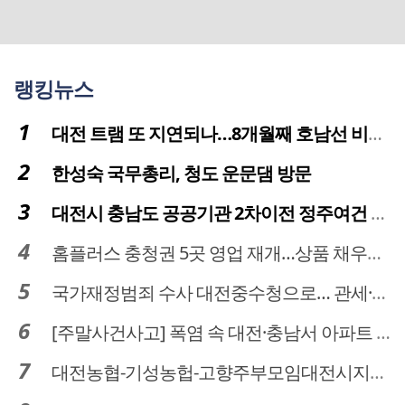
랭킹뉴스
대전 트램 또 지연되나…8개월째 호남선 비개착공사 시공사 선정 난항
한성숙 국무총리, 청도 운문댐 방문
대전시 충남도 공공기관 2차이전 정주여건 확보 시급
홈플러스 충청권 5곳 영업 재개…상품 채우기 ‘속도전’
국가재정범죄 수사 대전중수청으로… 관세·국세 수사 전문인력 주목
[주말사건사고] 폭염 속 대전·충남서 아파트 화재·정전 잇따라…주민 대피·불편
대전농협-기성농헙-고향주부모임대전시지회, 이심점심 중식지원 봉사활동