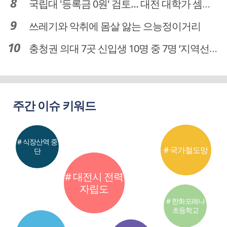
국립대 '등록금 0원' 검토… 대전 대학가 셈법 복잡
쓰레기와 악취에 몸살 앓는 으능정이거리
충청권 의대 7곳 신입생 10명 중 7명 ‘지역선발’… 대전도 69.7%
주간 이슈 키워드
# 식장산역 중
# 국가철도망
단
# 대전시 전력
자립도
# 한화포레나
초등학교