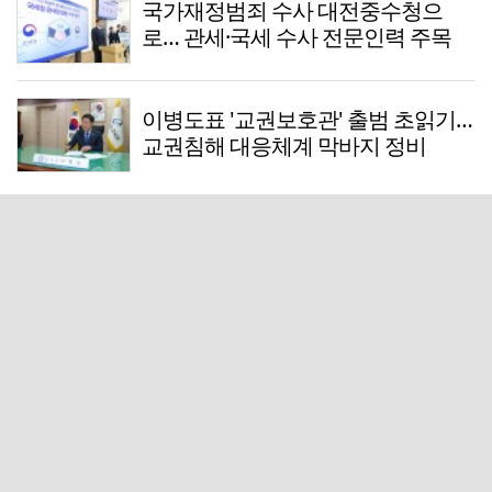
국가재정범죄 수사 대전중수청으
로… 관세·국세 수사 전문인력 주목
이병도표 '교권보호관' 출범 초읽기…
교권침해 대응체계 막바지 정비