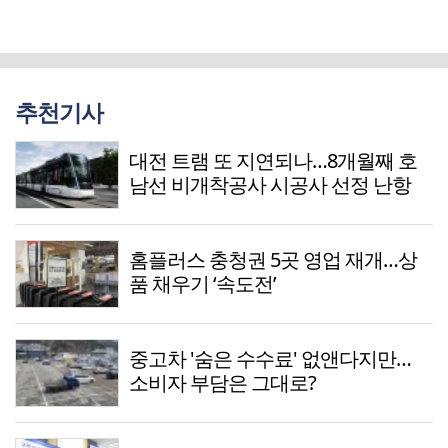
추천기사
대전 트램 또 지연되나…8개월째 호
남선 비개착공사 시공사 선정 난항
홈플러스 충청권 5곳 영업 재개…상
품 채우기 ‘속도전’
중고차 '숨은 수수료' 없앤다지만…
소비자 부담은 그대로?