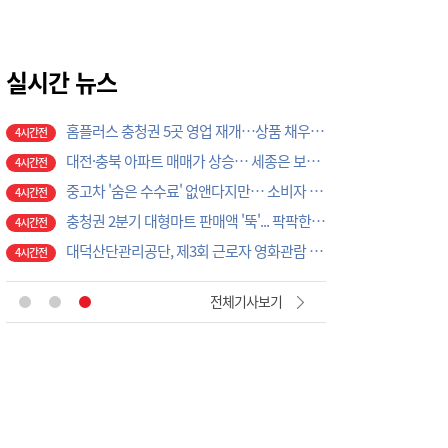
[월요논단] 시민의 일상을 지키는 의회가 되겠습니다
2시간전
[사설] '거점국립대 패키지 지원' 경쟁 본격화
3시간전
우보민태원기념사업회, '청춘·서산에 살다' 청년포럼 성황리에 마쳐
3시간전
실시간 뉴스
홈플러스 충청권 5곳 영업 재개…상품 채우기 ‘속도전’
4시간전
대전·충북 아파트 매매가 상승… 세종은 보합, 충남은 하락
4시간전
중고차 '숨은 수수료' 없앤다지만… 소비자 부담은 그대로?
4시간전
충청권 2분기 대형마트 판매액 '뚝'... 팍팍한 지역민 삶 반영하나
4시간전
대덕산단관리공단, 제3회 근로자 영화관람 행사 성료
4시간전
[주말사건사고] 폭염 속 대전·충남서 아파트 화재·정전 잇따라…주민 대피·불편
7분전
한국연구재단, 한·미과학기술학술대회서 앵커사업 교류
7분전
전체기사보기
[건강] 당뇨인의 여름철 건강하게 보내기…상처·과일·운동조절 원칙
7분전
이병도표 '교권보호관' 출범 초읽기… 교권침해 대응체계 막바지 정비
40분전
충남도의원 30%, 의정활동 외 유급 겸직… 최다 4건 신고
40분전