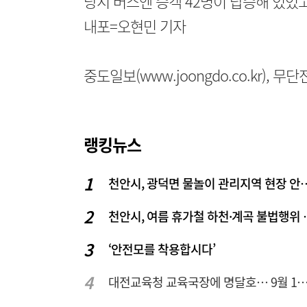
당시 버스엔 승객 42명이 탑승해 있었
내포=오현민 기자
중도일보(www.joongdo.co.kr), 
랭킹뉴스
천안시, 광덕면 물놀이 관리
천안시, 여름 휴
‘안전모를 착용합시다’
대전교육청 교육국장에 명달호… 9월 1일자 1