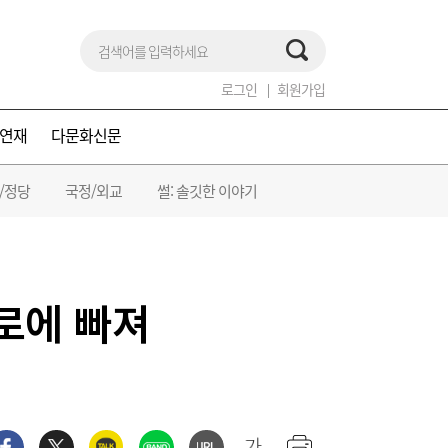
로그인
회원가입
연재
다문화신문
/정당
국정/외교
썰: 솔깃한 이야기
로에 빠져