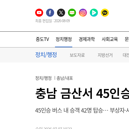
최종 편집일 : 2026-08-09
중도TV
정치행정
경제과학
사회교육
문
정치/행정
보도자료
지방선거
대
정치/행정
충남/내포
충남 금산서 45인
45인승 버스 내 승객 42명 탑승… 부상자