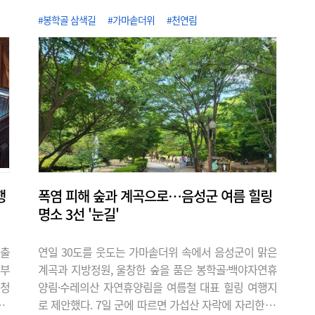
화까지는 시간이 걸릴 전망이다. 9일 유통
#봉학골 삼색길
#가마솥더위
#천연림
업계에 따르면 홈플러스는 지난 7일부터
영업을 중단했던 전국 67개 점포를 대상
으로 가오픈을 진행하고 있다. 충청권에서
는 대전 유성점과 가오점, 세종점, 충남 논
산점과 보령점 등 5개 점포가 영업 재개 대
상에 포함됐다. 이번 영업 재개는 지난달
13일 임시 휴..
행
폭염 피해 숲과 계곡으로…음성군 여름 힐링
명소 3선 '눈길'
대출
연일 30도를 웃도는 가마솥더위 속에서 음성군이 맑은
 부
계곡과 지방정원, 울창한 숲을 품은 봉학골·백야자연휴
 청
양림·수레의산 자연휴양림을 여름철 대표 힐링 여행지
9일
로 제안했다. 7일 군에 따르면 가섭산 자락에 자리한 봉