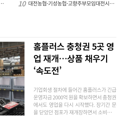
람]세계 최대 반도체 공정 장비 제조 기업 ASML 한종호 매니저
대전농협-기성농헙-고향주부모임대전시지회, 이심점심 중식지원 봉사활동
홈플러스 충청권 5곳 영
업 재개…상품 채우기
‘속도전’
기업회생 절차에 들어간 홈플러스가 긴급
운영자금 2000억 원을 확보하면서 충청권
에서도 영업을 다시 시작했다. 장기간 문
을 닫았던 점포가 재개장하면서 소비자들
의 발길이 이어지고 있지만, 아직 상품 입
고가 충분하지 않은 곳도 있어 매장 정상