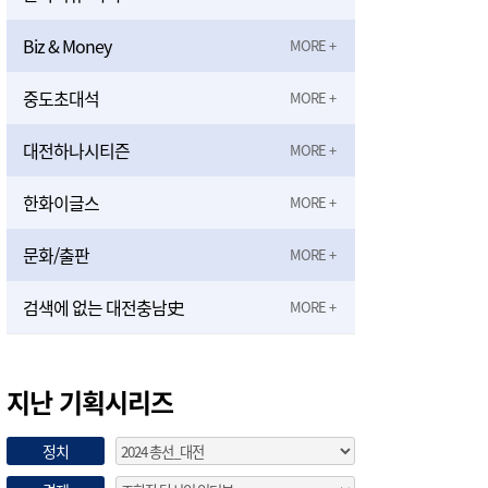
Biz & Money
중도초대석
대전하나시티즌
한화이글스
문화/출판
검색에 없는 대전충남史
지난 기획시리즈
정치