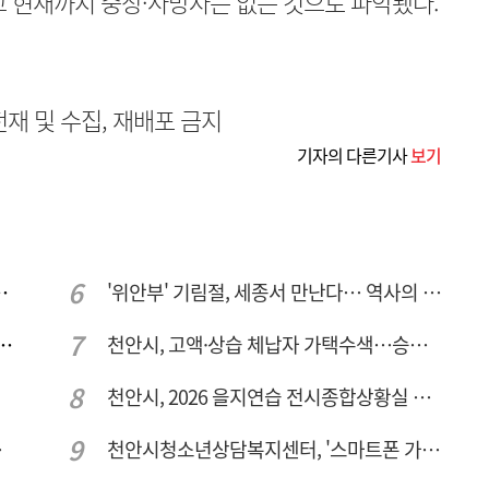
고 현재까지 중상·사망자는 없는 것으로 파악됐다.
무단전재 및 수집, 재배포 금지
기자의 다른기사
보기
지역 현장 안전점검 실시
'위안부' 기림절, 세종서 만난다… 역사의 아픔 치유, '평화의 장'
가철 하천·계곡 불법행위 특별단속
천안시, 고액·상습 체납자 가택수색…승용차 압류·공매 착수
천안시, 2026 을지연습 전시종합상황실 근무자 사전교육
81명 인사
천안시청소년상담복지센터, '스마트폰 가족치유캠프' 운영