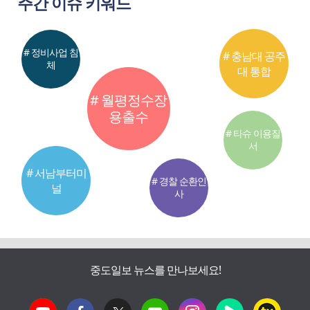
주간 이슈 키워드
# 정비사업 침
# 충남대 공주
체
대 통합
# 월평정수장
용출수
# 타슈 이용질
서
# 서남부터미
# 경찰 순환인
널
사
중도일보 뉴스를 만나보세요!