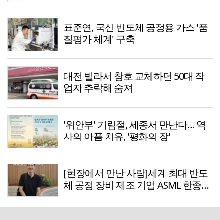
표준연, 국산 반도체 공정용 가스 '품
질평가 체계' 구축
대전 빌라서 창호 교체하던 50대 작
업자 추락해 숨져
'위안부' 기림절, 세종서 만난다… 역
사의 아픔 치유, '평화의 장'
[현장에서 만난 사람]세계 최대 반도
체 공정 장비 제조 기업 ASML 한종호
매니저