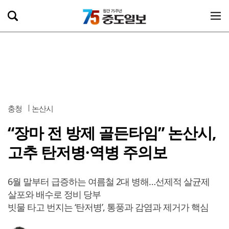
충청
논산시
“장마 전 방제 골든타임” 논산시,
고추 탄저병·역병 주의보
6월 말부터 급증하는 여름철 2대 병해…선제적 살균제
살포와 배수로 정비 당부
빗물 타고 번지는 ‘탄저병’, 통풍과 감염과 제거가 핵심