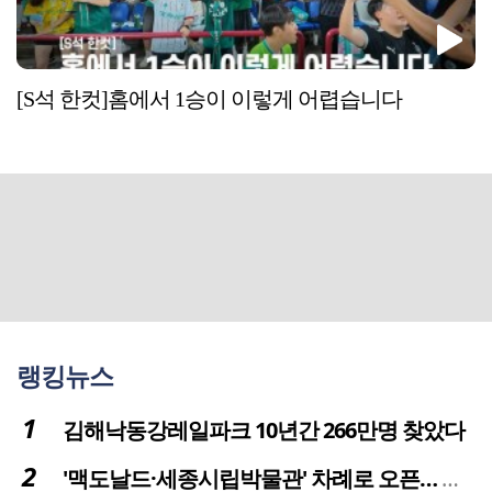
[S석 한컷]홈에서 1승이 이렇게 어렵습니다
랭킹뉴스
김해낙동강레일파크 10년간 266만명 찾았다
'맥도날드·세종시립박물관' 차례로 오픈… 고운동 정주여건 좋아진다