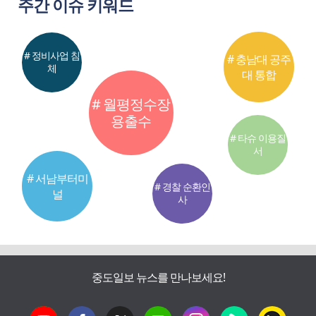
주간 이슈 키워드
# 정비사업 침
# 충남대 공주
체
대 통합
# 월평정수장
용출수
# 타슈 이용질
서
# 서남부터미
# 경찰 순환인
널
사
중도일보 뉴스를 만나보세요!