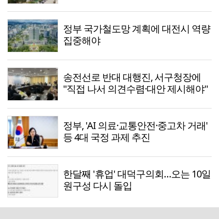
정부 국가철도망 계획에 대전시 역량
집중해야
송전선로 반대 대행진, 서구청장에
"직접 나서 의견수렴·대안 제시해야"
정부, 'AI 의료·교통안전·중고차 거래'
등 4대 국정 과제 추진
한달째 '휴업' 대덕구의회…오는 10일
원구성 다시 돌입