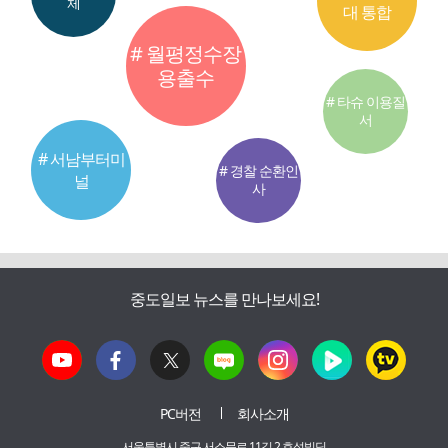
체
대 통합
# 월평정수장
용출수
# 타슈 이용질
서
# 서남부터미
# 경찰 순환인
널
사
중도일보 뉴스를 만나보세요!
PC버전
회사소개
서울특별시 중구 서소문로 11길 2 효성빌딩