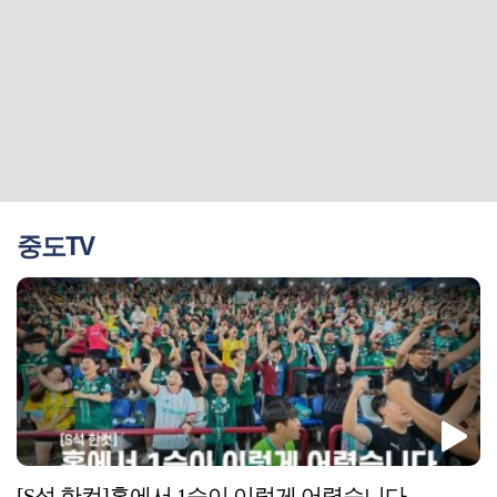
중도TV
[S석 한컷]홈에서 1승이 이렇게 어렵습니다