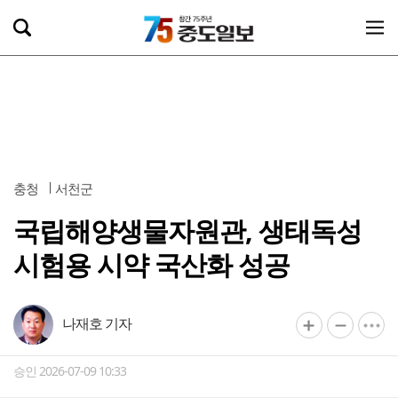
충청
서천군
국립해양생물자원관, 생태독성
시험용 시약 국산화 성공
나재호 기자
승인 2026-07-09 10:33