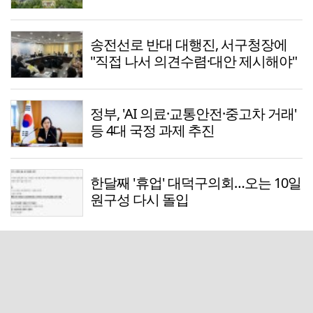
송전선로 반대 대행진, 서구청장에
"직접 나서 의견수렴·대안 제시해야"
정부, 'AI 의료·교통안전·중고차 거래'
등 4대 국정 과제 추진
한달째 '휴업' 대덕구의회…오는 10일
원구성 다시 돌입