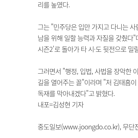
리를 높였다.
그는 "민주당은 입만 가지고 다니는 사
남을 위해 일할 능력과 자질을 갖췄다"
시즌2'로 돌아가 타 시·도 뒷전으로 밀
그러면서 "행정, 입법, 사법을 장악한
길을 열어주는 꼴"이라며 "저 김태흠이
독재를 막아내겠다"고 밝혔다.
내포=김성현 기자
중도일보(www.joongdo.co.kr), 