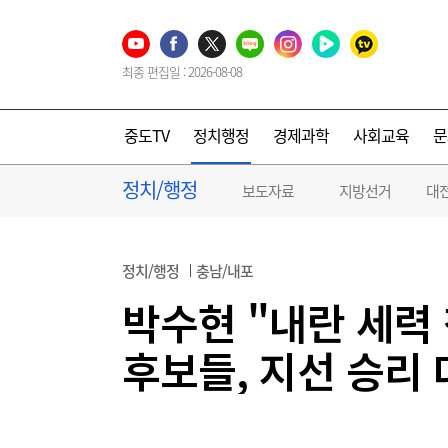
최종 편집일 : 2026-08-08
중도TV
정치행정
경제과학
사회교육
문
정치/행정
보도자료
지방선거
대
정치/행정
충남/내포
박수현 "내란 세력 
후보들, 지선 승리