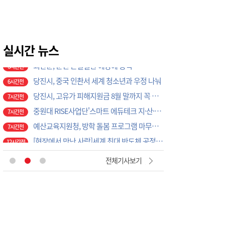
4시간전
풍남레미콘 증평 전역 도로 살수 작업···지역과 상생
6시간전
당진시, 고향사랑기부금으로 '초등학교 야구부 초청대회' 개최
6시간전
증평가족센터, 초등생 및 다문화가족 위한 프로그램 운영
실시간 뉴스
6시간전
괴산군, 군민 온열질환 예방에 총력
6시간전
당진시, 중국 인촨서 세계 청소년과 우정 나눠
6시간전
당진시, 고유가 피해지원금 8월 말까지 꼭 사용하세요
7시간전
중원대 RISE사업단'스마트 에듀테크 지·산·관·학 협력 워크숍
7시간전
예산교육지원청, 방학 돌봄 프로그램 마무리…체험·영어캠프로 교육 만족도 높여
7시간전
[현장에서 만난 사람]세계 최대 반도체 공정 장비 제조 기업 ASML 한종호 매니저
12시간전
'위안부' 기림절, 세종서 만난다… 역사의 아픔 치유, '평화의 장'
3시간전
전체기사보기
천안시, 여름 휴가철 하천·계곡 불법행위 특별단속
4시간전
천안시, 고액·상습 체납자 가택수색…승용차 압류·공매 착수
4시간전
천안시청소년상담복지센터, '스마트폰 가족치유캠프' 운영
4시간전
천안시, 2026 을지연습 전시종합상황실 근무자 사전교육
4시간전