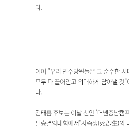
다.
이어 "우리 민주당원들은 그 순수한 시
모두 다 끌어안고 위대하게 담아낼 것"
다.
김태흠 후보는 이날 천안 '더쎈충남캠프
필승결의대회에서"사즉생(死卽生)의 