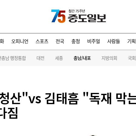
화
오피니언
스포츠
전국
충청
비주얼
사람들
기획
전충남 행정통합
대전
세종
충남/내포
지방의회
국회
청산"vs 김태흠 "독재 막
 다짐