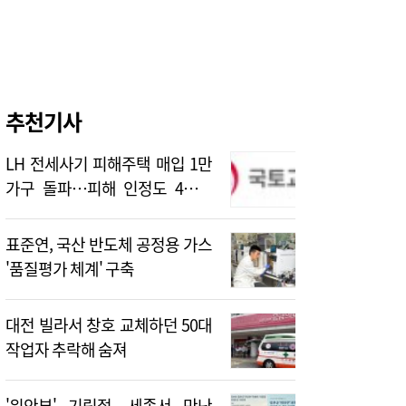
추천기사
LH 전세사기 피해주택 매입 1만
가구 돌파…피해 인정도 4만건
넘어
표준연, 국산 반도체 공정용 가스
'품질평가 체계' 구축
대전 빌라서 창호 교체하던 50대
작업자 추락해 숨져
'위안부' 기림절, 세종서 만난