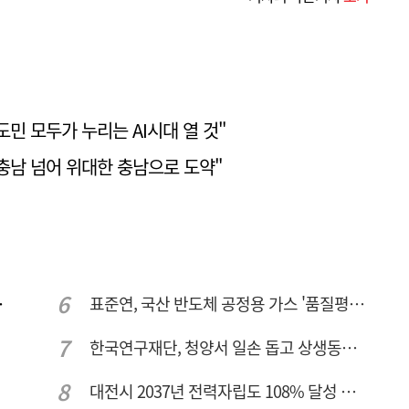
도민 모두가 누리는 AI시대 열 것"
쎈충남 넘어 위대한 충남으로 도약"
주여건 좋아진다
표준연, 국산 반도체 공정용 가스 '품질평가 체계' 구축
한국연구재단, 청양서 일손 돕고 상생동반 친구맺기 봉사활동
대전시 2037년 전력자립도 108% 달성 관건은 '주민 수용성'