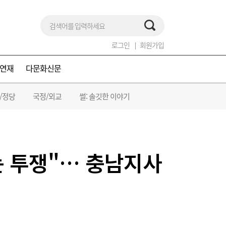
로그인
회원가입
연재
다문화신문
/정당
국정/외교
썰: 솔깃한 이야기
는 투쟁"… 충남지사