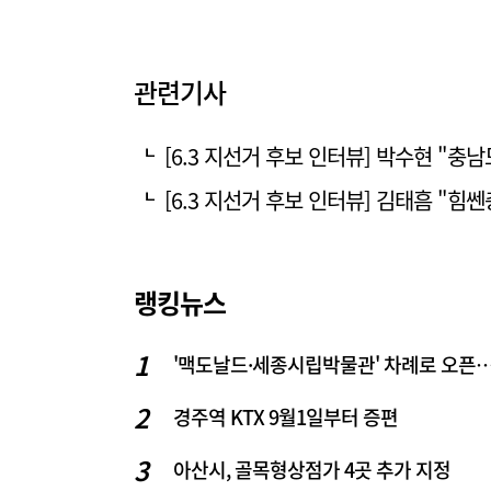
관련기사
[6.3 지선거 후보 인터뷰] 박수현 "충남
[6.3 지선거 후보 인터뷰] 김태흠 "힘
랭킹뉴스
'맥도날드·세종시립박물관' 차례로 오픈… 고운동 정
경주역 KTX 9월1일부터 증편
아산시, 골목형상점가 4곳 추가 지정