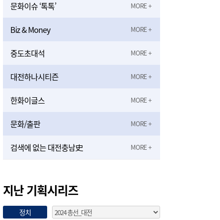
문화이슈 ‘톡톡’
Biz & Money
중도초대석
대전하나시티즌
한화이글스
문화/출판
검색에 없는 대전충남史
지난 기획시리즈
정치