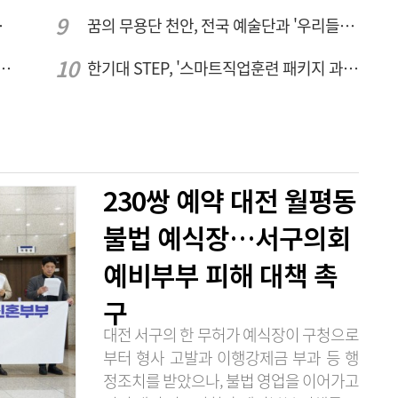
량 집중해야
꿈의 무용단 천안, 전국 예술단과 '우리들의 하모니' 선보여
텍-AP위성, 루마니아에 지상국 시스템 전수
한기대 STEP, '스마트직업훈련 패키지 과정 3기' 모집
230쌍 예약 대전 월평동
불법 예식장…서구의회
예비부부 피해 대책 촉
구
대전 서구의 한 무허가 예식장이 구청으로
부터 형사 고발과 이행강제금 부과 등 행
정조치를 받았으나, 불법 영업을 이어가고