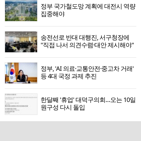
정부 국가철도망 계획에 대전시 역량
집중해야
송전선로 반대 대행진, 서구청장에
"직접 나서 의견수렴·대안 제시해야"
정부, 'AI 의료·교통안전·중고차 거래'
등 4대 국정 과제 추진
한달째 '휴업' 대덕구의회…오는 10일
원구성 다시 돌입