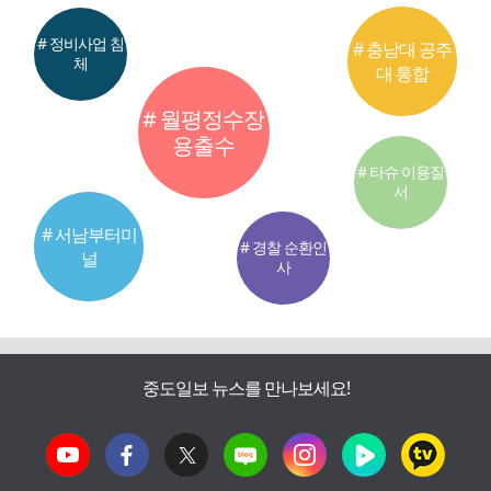
# 정비사업 침
# 충남대 공주
체
대 통합
# 월평정수장
용출수
# 타슈 이용질
서
# 서남부터미
# 경찰 순환인
널
사
중도일보 뉴스를 만나보세요!