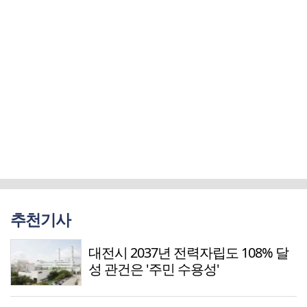
추천기사
대전시 2037년 전력자립도 108% 달
성 관건은 '주민 수용성'