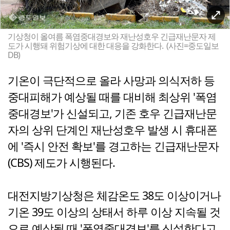
기상청이 올여름 폭염중대경보와 재난성호우 긴급재난문자 제
도가 시행돼 위험기상에 대한 대응을 강화한다. (사진=중도일보
DB)
기온이 극단적으로 올라 사망과 의식저하 등
중대피해가 예상될 때를 대비해 최상위 '폭염
중대경보'가 신설되고, 기존 호우 긴급재난문
자의 상위 단계인 재난성호우 발생 시 휴대폰
에 '즉시 안전 확보'를 경고하는 긴급재난문자
(CBS) 제도가 시행된다.
대전지방기상청은 체감온도 38도 이상이거나
기온 39도 이상의 상태서 하루 이상 지속될 것
으로 예상될 때 '폭염중대경보'를 신설한다고