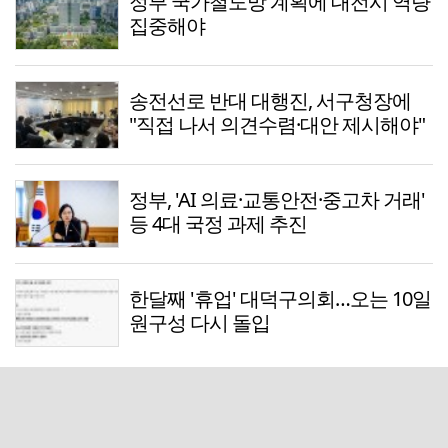
정부 국가철도망 계획에 대전시 역량
집중해야
송전선로 반대 대행진, 서구청장에
"직접 나서 의견수렴·대안 제시해야"
정부, 'AI 의료·교통안전·중고차 거래'
등 4대 국정 과제 추진
한달째 '휴업' 대덕구의회…오는 10일
원구성 다시 돌입