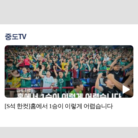
중도TV
[S석 한컷]홈에서 1승이 이렇게 어렵습니다