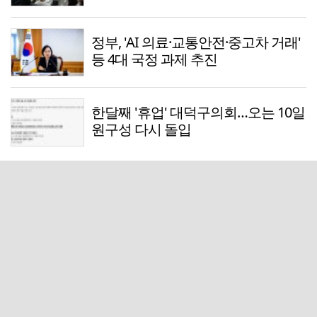
정부, 'AI 의료·교통안전·중고차 거래'
등 4대 국정 과제 추진
한달째 '휴업' 대덕구의회…오는 10일
원구성 다시 돌입