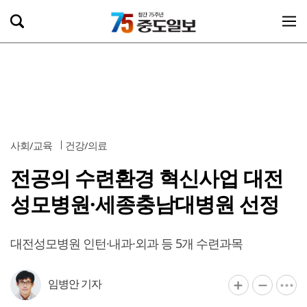
사회/교육
건강/의료
전공의 수련환경 혁신사업 대전
성모병원·세종충남대병원 선정
대전성모병원 인턴·내과·외과 등 5개 수련과목
임병안 기자