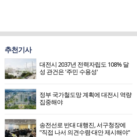
추천기사
대전시 2037년 전력자립도 108% 달
성 관건은 '주민 수용성'
정부 국가철도망 계획에 대전시 역량
집중해야
송전선로 반대 대행진, 서구청장에
"직접 나서 의견수렴·대안 제시해야"