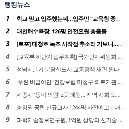
랭킹뉴스
학교 믿고 입주했는데…입주민 "교육청 중재 나서라"
대천해수욕장, 126명 안전요원 총출동
[르포] 대청호 녹조 시작점 추소리 가보니…걷어내도 짙은 초록빛
[교육부 하반기 업무계획] 국가인재위원회 신설… 거점국립대 3곳 성장엔진·AI 분야 패키지 지원
성남시, 1기 분당신도시 교통정책 새판 짠다
'우린 비급여만' 건강보험 미청구 의료기관 대전 65곳 충남 31곳
세종시 '동네 의원' 2곳 폐원… 지역 사회 도마 위
충청권 공립 신규교사 1244명 사전예고… 대전 초등 34명서 4명으로
과학기술정보연구원, 1억원 상당의 신기술 기업 이전 완료