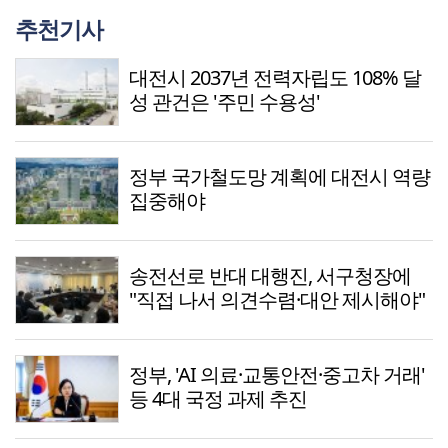
추천기사
대전시 2037년 전력자립도 108% 달
성 관건은 '주민 수용성'
정부 국가철도망 계획에 대전시 역량
집중해야
송전선로 반대 대행진, 서구청장에
"직접 나서 의견수렴·대안 제시해야"
정부, 'AI 의료·교통안전·중고차 거래'
등 4대 국정 과제 추진