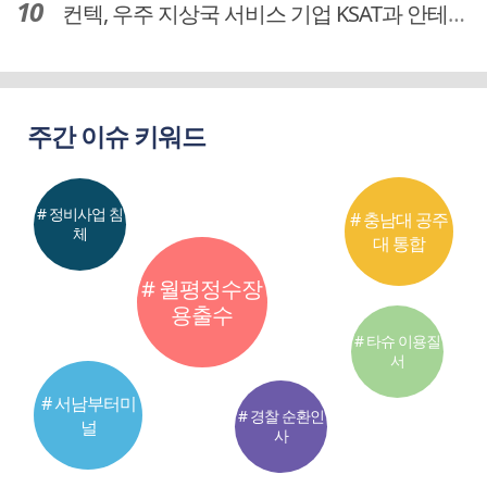
컨텍, 우주 지상국 서비스 기업 KSAT과 안테나 6기 계약 체결
주간 이슈 키워드
# 정비사업 침
# 충남대 공주
체
대 통합
# 월평정수장
용출수
# 타슈 이용질
서
# 서남부터미
# 경찰 순환인
널
사