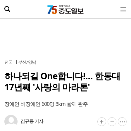
전국
부산/영남
하나되길 One합니다!… 한동대
17년째 '사랑의 마라톤'
장애인·비장애인 600명 3km 함께 완주
김규동 기자