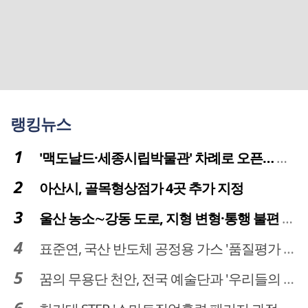
랭킹뉴스
'맥도날드·세종시립박물관' 차례로 오픈… 고운동 정주여건 좋아진다
아산시, 골목형상점가 4곳 추가 지정
울산 농소∼강동 도로, 지형 변형·통행 불편 해법 찾는다
표준연, 국산 반도체 공정용 가스 '품질평가 체계' 구축
꿈의 무용단 천안, 전국 예술단과 '우리들의 하모니' 선보여