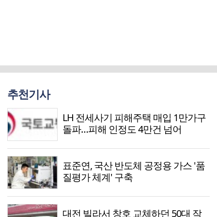
추천기사
LH 전세사기 피해주택 매입 1만가구
돌파…피해 인정도 4만건 넘어
표준연, 국산 반도체 공정용 가스 '품
질평가 체계' 구축
대전 빌라서 창호 교체하던 50대 작