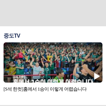
중도TV
[S석 한컷]홈에서 1승이 이렇게 어렵습니다