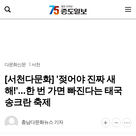
다문화신문
서천
[서천다문화] '젖어야 진짜 새
해!'…한 번 가면 빠진다는 태국
송크란 축제
충남다문화뉴스 기자