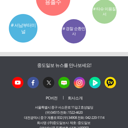
용출수
# 타슈 이용질
서
# 서남부터미
# 경찰 순환인
널
사
중도일보 뉴스를 만나보세요!
PC버전
회사소개
서울특별시 중구 서소문로 11길 2 효성빌딩
(우) 04515 전화 : 1522-4620
대전광역시 중구 계룡로 832 (우) 34908 전화 : 042-220-1114
회사명 : (주)중도일보사 제호 : 중도일보
인터넷신문 등록번호 : 대전 가00003