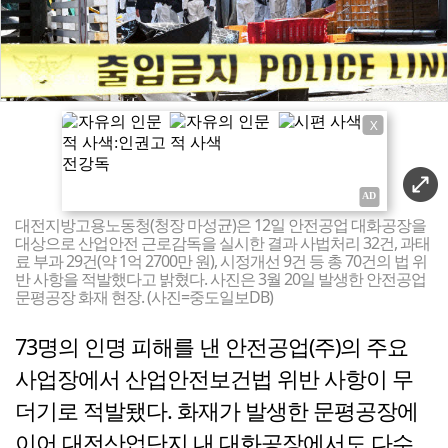
X
대전지방고용노동청(청장 마성균)은 12일 안전공업 대화공장을
대상으로 산업안전 근로감독을 실시한 결과 사법처리 32건, 과태
료 부과 29건(약 1억 2700만 원), 시정개선 9건 등 총 70건의 법 위
반 사항을 적발했다고 밝혔다. 사진은 3월 20일 발생한 안전공업
문평공장 화재 현장. (사진=중도일보DB)
73명의 인명 피해를 낸 안전공업(주)의 주요
사업장에서 산업안전보건법 위반 사항이 무
더기로 적발됐다. 화재가 발생한 문평공장에
이어 대전산업단지 내 대화공장에서도 다수