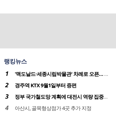
랭킹뉴스
'맥도날드·세종시립박물관' 차례로 오픈… 고운동 정주여건 좋아진다
경주역 KTX 9월1일부터 증편
정부 국가철도망 계획에 대전시 역량 집중해야
아산시, 골목형상점가 4곳 추가 지정