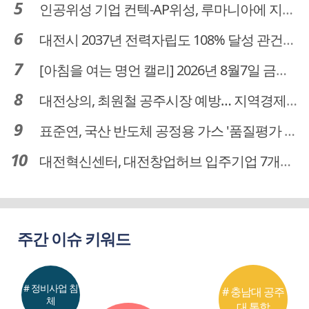
인공위성 기업 컨텍-AP위성, 루마니아에 지상국 시스템 전수
대전시 2037년 전력자립도 108% 달성 관건은 '주민 수용성'
[아침을 여는 명언 캘리] 2026년 8월7일 금요일
대전상의, 최원철 공주시장 예방… 지역경제 협력방안 논의
표준연, 국산 반도체 공정용 가스 '품질평가 체계' 구축
대전혁신센터, 대전창업허브 입주기업 7개사 모집
주간 이슈 키워드
# 정비사업 침
# 충남대 공주
체
대 통합