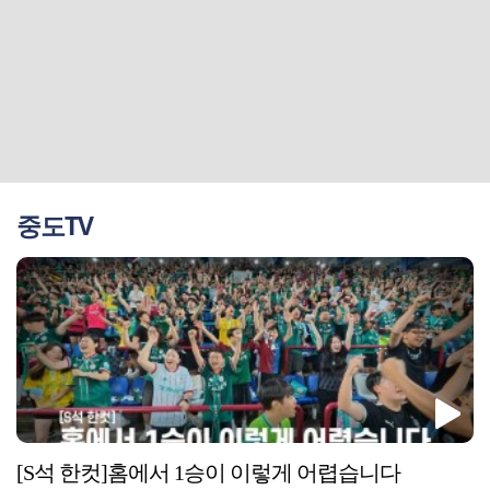
중도TV
[S석 한컷]홈에서 1승이 이렇게 어렵습니다