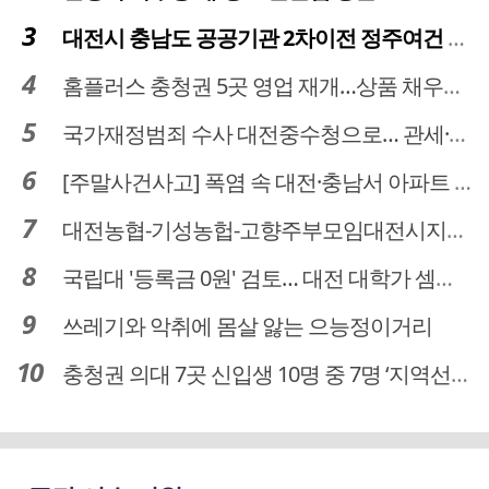
대전시 충남도 공공기관 2차이전 정주여건 확보 시급
홈플러스 충청권 5곳 영업 재개…상품 채우기 ‘속도전’
국가재정범죄 수사 대전중수청으로… 관세·국세 수사 전문인력 주목
[주말사건사고] 폭염 속 대전·충남서 아파트 화재·정전 잇따라…주민 대피·불편
대전농협-기성농헙-고향주부모임대전시지회, 이심점심 중식지원 봉사활동
국립대 '등록금 0원' 검토… 대전 대학가 셈법 복잡
쓰레기와 악취에 몸살 앓는 으능정이거리
충청권 의대 7곳 신입생 10명 중 7명 ‘지역선발’… 대전도 69.7%