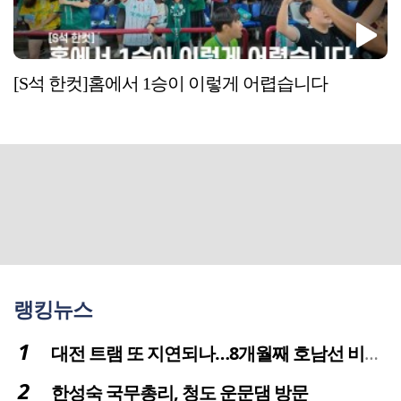
[S석 한컷]홈에서 1승이 이렇게 어렵습니다
랭킹뉴스
대전 트램 또 지연되나…8개월째 호남선 비개착공사 시공사 선정 난항
한성숙 국무총리, 청도 운문댐 방문