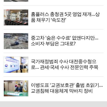
홈플러스 충청권 5곳 영업 재개…상
품 채우기 ‘속도전’
중고차 '숨은 수수료' 없앤다지만…
소비자 부담은 그대로?
국가재정범죄 수사 대전중수청으
로… 관세·국세 수사 전문인력 주목
이병도표 '교권보호관' 출범 초읽기…
교권침해 대응체계 막바지 정비