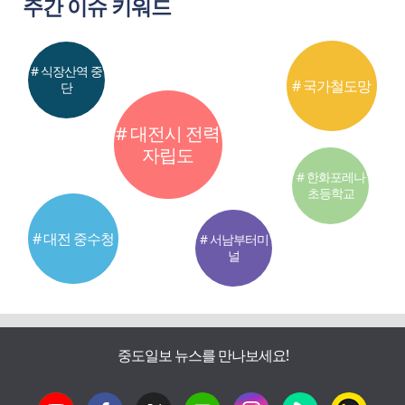
주간 이슈 키워드
# 식장산역 중
# 국가철도망
단
# 대전시 전력
자립도
# 한화포레나
초등학교
# 대전 중수청
# 서남부터미
널
중도일보 뉴스를 만나보세요!