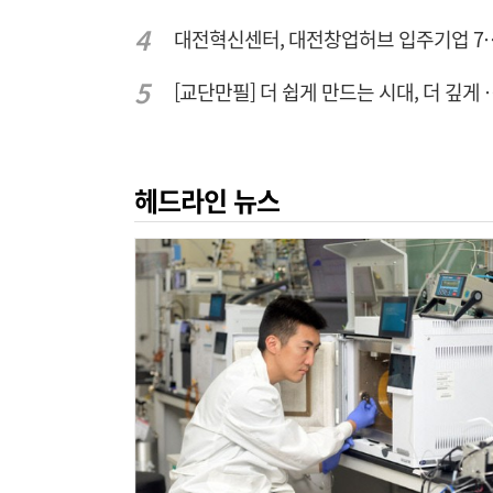
대전혁신센터, 대전창업허
[교단만필] 더 쉽게 만
헤드라인 뉴스