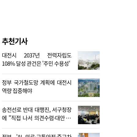
추천기사
대전시 2037년 전력자립도
108% 달성 관건은 '주민 수용성'
정부 국가철도망 계획에 대전시
역량 집중해야
송전선로 반대 대행진, 서구청장
에 "직접 나서 의견수렴·대안 제
시해야"
정부, 'AI 의료·교통안전·중고차