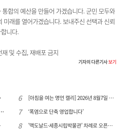
 통합의 예산을 만들어 가겠습니다. 군민 모두와
의 미래를 열어가겠습니다. 보내주신 선택과 신뢰
사합니다.
무단전재 및 수집, 재배포 금지
기자의 다른기사
보기
량 집중해야
[아침을 여는 명언 캘리] 2026년 8월7일 금요일
 컨텍-AP위성, 루마니아에 지상국 시스템 전수
‘폭염으로 단축 영업합니다’
민 수용성'
'맥도날드·세종시립박물관' 차례로 오픈… 고운동 정주여건 좋아진다