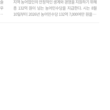
예술
지역 농어업인의 안정적인 생계와 경영을 지원하기 위해
'우
총 132억 원이 넘는 농어민수당을 지급한다. 시는 8월
 캠
10일부터 2026년 농어민수당 132억 7,000여만 원을 지
'아
급한다고 밝혔다. 이번 지급 대상은 모두 2만 2,002명으
 무
로, 분야별로는 농업인 2만 1,462명, 어업인 480명, 축산
께하
업 종사자 35명, 임업인 25명이다. 농어민수당은 농업과
날레
어업이 식량안보와 환경보전, 농촌 공동체 유지 등 다양
"이
한 공익적 기능을 수행하는 점을 인정해 농어업인의 경
영 안정을 지원하기 위해..