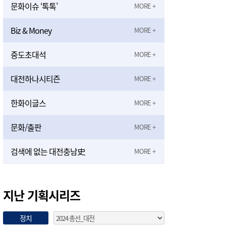
문화이슈 ‘톡톡’
Biz & Money
중도초대석
대전하나시티즌
한화이글스
문화/출판
검색에 없는 대전충남史
지난 기획시리즈
정치