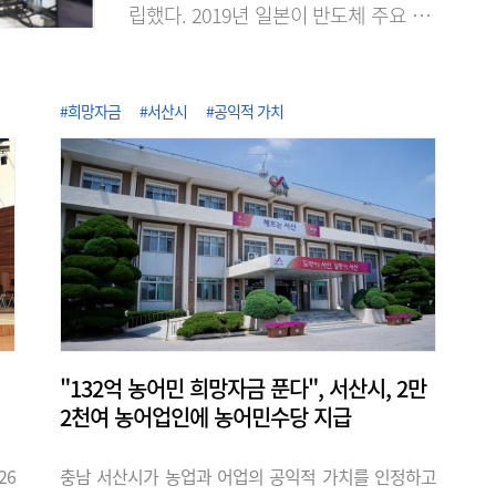
립했다. 2019년 일본이 반도체 주요 소재
의 수출 규제로 무역보복을 단행했을 때
불소 등의 공급처 확보가 어려웠던 경험에
서 반도체 소재의 국산화와 공급망 다변화
#희망자금
#서산시
#공익적 가치
에 노력한 성과다. KRISS는 2020년 불화
수소 품질평가 서비스를 시작한 이래, 단
계적으로 대상을 늘려 최근 식각·세정·증
착용 고순도 가스 15종에 대한 순도분석
기반을 구축했다고 7일 밝혔다. 이로써 가
스별 표준 시험절차를 마련해 15종 전 품
목에..
"132억 농어민 희망자금 푼다", 서산시, 2만
2천여 농어업인에 농어민수당 지급
26
충남 서산시가 농업과 어업의 공익적 가치를 인정하고