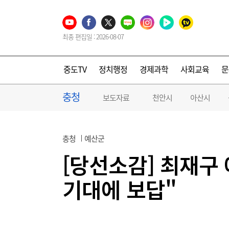
최종 편집일 : 2026-08-07
중도TV
정치행정
경제과학
사회교육
문
충청
보도자료
천안시
아산시
충청
예산군
[당선소감] 최재구
기대에 보답"