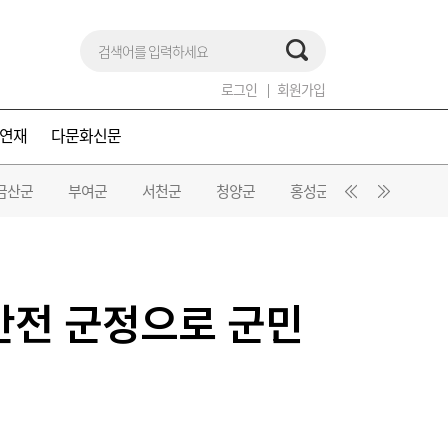
로그인
회원가입
연재
다문화신문
금산군
부여군
서천군
청양군
홍성군
예산군
안전 군정으로 군민