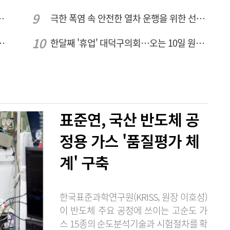
브 입주기업 7개사 모집
극한 폭염 속 안전한 열차 운행을 위한 선로관리
드는 시대, 더 깊게 배우는 교육
한달째 '휴업' 대덕구의회…오는 10일 원구성 다시 돌입
표준연, 국산 반도체 공
정용 가스 '품질평가 체
계' 구축
한국표준과학연구원(KRISS, 원장 이호성)
이 반도체 주요 공정에 쓰이는 고순도 가
스 15종의 순도분석기술과 시험절차를 확