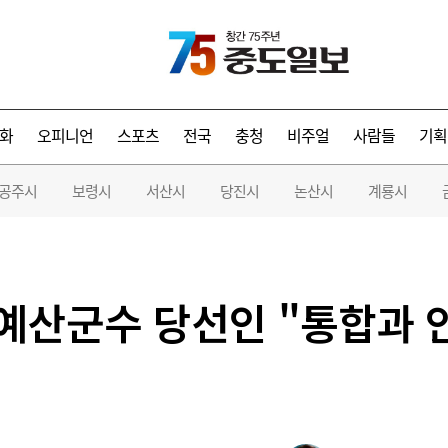
화
오피니언
스포츠
전국
충청
비주얼
사람들
기획
공주시
보령시
서산시
당진시
논산시
계룡시
 예산군수 당선인 "통합과 