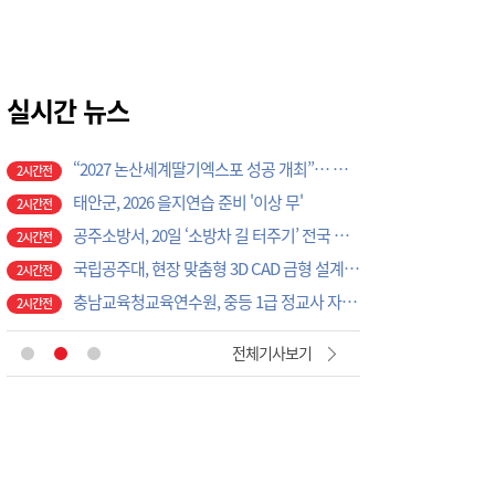
1시간전
K-크로스오버의 정수…계룡서 하이브리드 국악 ‘누모리쇼’
1시간전
계룡시, 9월 말까지 온열질환 비상대응체계 총력 가동
1시간전
계룡시, ‘2029 세계군문화엑스포’ 슬로건 시민 공모전 개최
실시간 뉴스
1시간전
“2027 논산세계딸기엑스포 성공 개최”… 지역 단체·기업 응원 열기 ‘후끈’
2시간전
태안군, 2026 을지연습 준비 '이상 무'
2시간전
공주소방서, 20일 ‘소방차 길 터주기’ 전국 긴급출동 훈련
2시간전
국립공주대, 현장 맞춤형 3D CAD 금형 설계 직무역량 강화 과정 성료
2시간전
충남교육청교육연수원, 중등 1급 정교사 자격연수 수료식 개최
2시간전
청소년이 제안한 지방소멸 대응 아이디어…공주고 학생 동아리 ‘저스티스’, 공주시에 정책 제안
2시간전
태안군, 다문화가정 자녀 진로·진학 특강 개최
6분전
전체기사보기
태안군, 지역사회보장협의체 제2차 대표협의체 회의 개최
16분전
‘2027 논산세계딸기산업엑스포’, 보령머드축제서 전격 홍보
36분전
논산시, ‘2026 을지연습’ 준비보고회 개최
56분전
광석면, 학교·마을 손잡고 아동·청소년 물놀이 축제 성료
1시간전