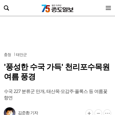
충청
태안군
'풍성한 수국 가득' 천리포수목원
여름 풍경
수국 227 분류군 만개, 태산목·모감주·플록스 등 여름꽃
향연
김준환 기자