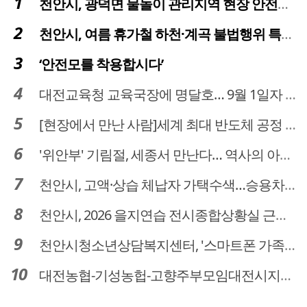
천안시, 광덕면 물놀이 관리지역 현장 안전점검 실시
천안시, 여름 휴가철 하천·계곡 불법행위 특별단속
‘안전모를 착용합시다’
대전교육청 교육국장에 명달호… 9월 1일자 181명 인사
[현장에서 만난 사람]세계 최대 반도체 공정 장비 제조 기업 ASML 한종호 매니저
'위안부' 기림절, 세종서 만난다… 역사의 아픔 치유, '평화의 장'
천안시, 고액·상습 체납자 가택수색…승용차 압류·공매 착수
천안시, 2026 을지연습 전시종합상황실 근무자 사전교육
천안시청소년상담복지센터, '스마트폰 가족치유캠프' 운영
대전농협-기성농헙-고향주부모임대전시지회, 이심점심 중식지원 봉사활동