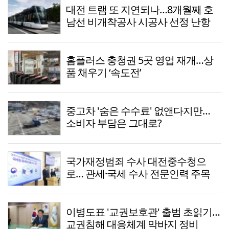
대전 트램 또 지연되나…8개월째 호
남선 비개착공사 시공사 선정 난항
홈플러스 충청권 5곳 영업 재개…상
품 채우기 ‘속도전’
중고차 '숨은 수수료' 없앤다지만…
소비자 부담은 그대로?
국가재정범죄 수사 대전중수청으
로… 관세·국세 수사 전문인력 주목
이병도표 '교권보호관' 출범 초읽기…
교권침해 대응체계 막바지 정비