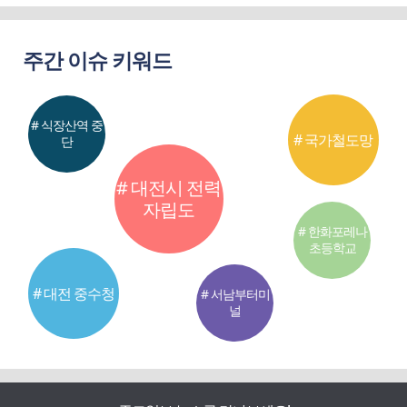
주간 이슈 키워드
# 식장산역 중
# 국가철도망
단
# 대전시 전력
자립도
# 한화포레나
초등학교
# 대전 중수청
# 서남부터미
널