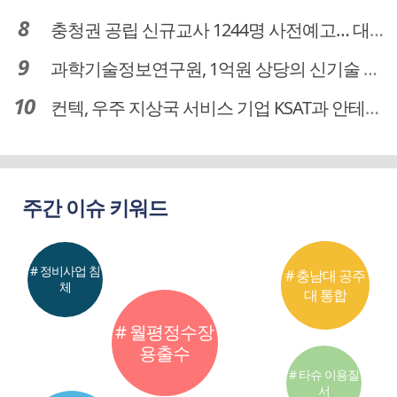
충청권 공립 신규교사 1244명 사전예고… 대전 초등 34명서 4명으로
과학기술정보연구원, 1억원 상당의 신기술 기업 이전 완료
컨텍, 우주 지상국 서비스 기업 KSAT과 안테나 6기 계약 체결
주간 이슈 키워드
# 정비사업 침
# 충남대 공주
체
대 통합
# 월평정수장
용출수
# 타슈 이용질
서