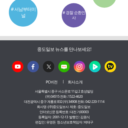
# 서남부터미
# 경찰 순환인
널
사
중도일보 뉴스를 만나보세요!
PC버전
회사소개
서울특별시 중구 서소문로 11길 2 효성빌딩
(우) 04515 전화 : 1522-4620
대전광역시 중구 계룡로 832 (우) 34908 전화 : 042-220-1114
회사명 : (주)중도일보사 제호 : 중도일보
인터넷신문 등록번호 : 대전 가00003
등록일자 : 2001-12-13 발행인 : 김원식
편집인 : 유영돈 청소년보호책임자 : 박태구