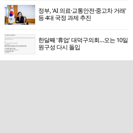
정부, 'AI 의료·교통안전·중고차 거래'
등 4대 국정 과제 추진
한달째 '휴업' 대덕구의회…오는 10일
원구성 다시 돌입