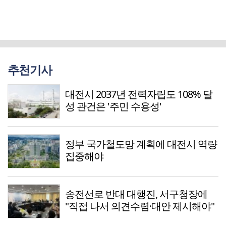
추천기사
대전시 2037년 전력자립도 108% 달
성 관건은 '주민 수용성'
정부 국가철도망 계획에 대전시 역량
집중해야
송전선로 반대 대행진, 서구청장에
"직접 나서 의견수렴·대안 제시해야"