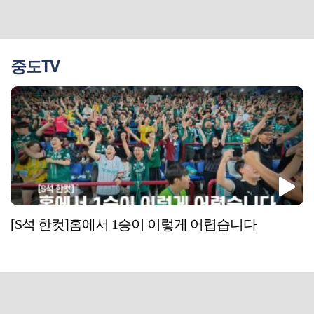
중도TV
[S석 한컷]홈에서 1승이 이렇게 어렵습니다