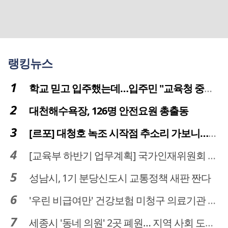
랭킹뉴스
학교 믿고 입주했는데…입주민 "교육청 중재 나서라"
대천해수욕장, 126명 안전요원 총출동
[르포] 대청호 녹조 시작점 추소리 가보니…걷어내도 짙은 초록빛
[교육부 하반기 업무계획] 국가인재위원회 신설… 거점국립대 3곳 성장엔진·AI 분야 패키지 지원
성남시, 1기 분당신도시 교통정책 새판 짠다
'우린 비급여만' 건강보험 미청구 의료기관 대전 65곳 충남 31곳
세종시 '동네 의원' 2곳 폐원… 지역 사회 도마 위