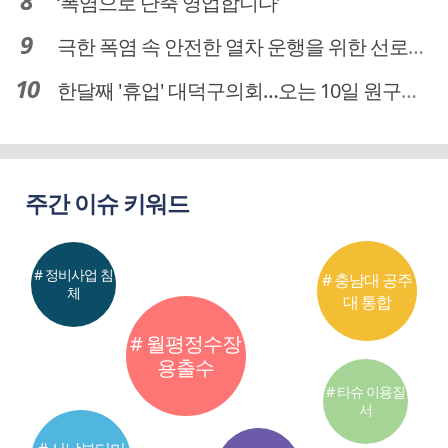
‘폭염으로 단축 영업합니다’
극한 폭염 속 안전한 열차 운행을 위한 선로관리
한달째 '휴업' 대덕구의회…오는 10일 원구성 다시 돌입
주간 이슈 키워드
# 정비사업 침
# 충남대 공주
체
대 통합
# 월평정수장
용출수
# 타슈 이용질
서