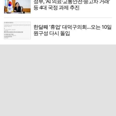
정부, 'AI 의료·교통안전·중고차 거래'
등 4대 국정 과제 추진
한달째 '휴업' 대덕구의회…오는 10일
원구성 다시 돌입