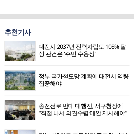
추천기사
대전시 2037년 전력자립도 108% 달
성 관건은 '주민 수용성'
정부 국가철도망 계획에 대전시 역량
집중해야
송전선로 반대 대행진, 서구청장에
"직접 나서 의견수렴·대안 제시해야"