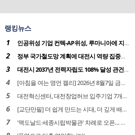
랭킹뉴스
인공위성 기업 컨텍-AP위성, 루마니아에 지상국 시스템 전수
정부 국가철도망 계획에 대전시 역량 집중해야
대전시 2037년 전력자립도 108% 달성 관건은 '주민 수용성'
[아침을 여는 명언 캘리] 2026년 8월7일 금요일
대전혁신센터, 대전창업허브 입주기업 7개사 모집
[교단만필] 더 쉽게 만드는 시대, 더 깊게 배우는 교육
'맥도날드·세종시립박물관' 차례로 오픈… 고운동 정주여건 좋아진다