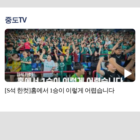
중도TV
[S석 한컷]홈에서 1승이 이렇게 어렵습니다